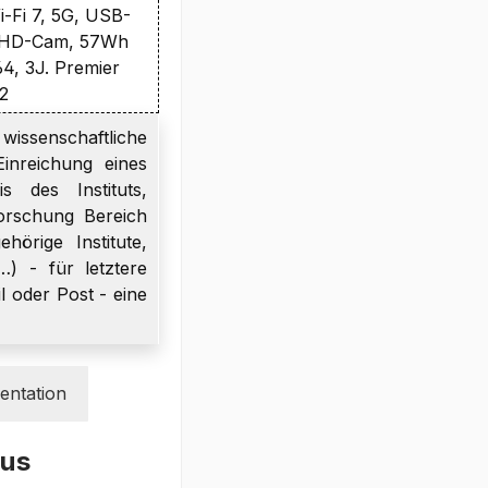
Wi-Fi 7, 5G, USB-
+FHD-Cam, 57Wh
64, 3J. Premier
O2
wissenschaftliche
inreichung eines
s des Instituts,
orschung Bereich
örige Institute,
…) - für letztere
l oder Post - eine
ntation
pus