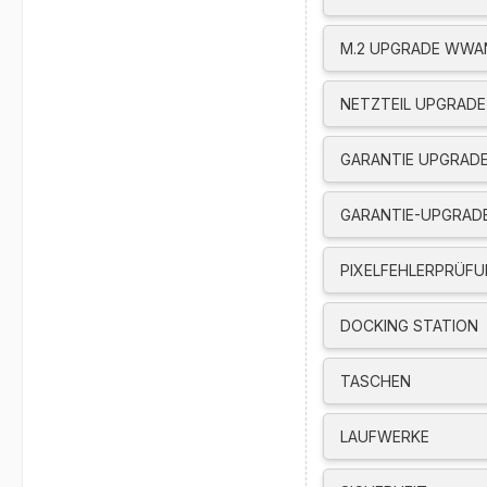
Ethernet support via
WWAN Quectel RM520
M.2 UPGRADE WWAN
Schnittstellen/Steck
Fingerprint Reader T
NETZTEIL UPGRADE
1x HDMI 2.1, up to 4
1x Headphone / micr
GARANTIE UPGRADE 
1x USB-A (USB 5Gbps
1x USB-A (USB 5Gbps
GARANTIE-UPGRADE
2x USB-C (Thunderbol
1x Nano-SIM Card Sl
PIXELFEHLERPRÜF
Sonstiges:
Security Chip Discret
Kensington Nano Secu
DOCKING STATION
Camera privacy shutt
Computer Vision-base
TASCHEN
IR camera for Windows
Trackpoint Pointing 
LAUFWERKE
mm
Tastatur Full size de