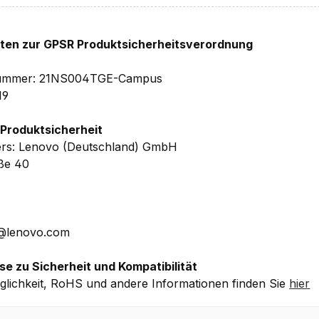
ät des Akkus nimmt mit der Zeit, der Umgebungstemperatu
hten zur GPSR Produktsicherheitsverordnung
cht:
elnummer: 21NS004TGE-Campus
8/14.37 (BxTxH) – Gewicht: ab 0.986 kg
19
n Herstellergarantie
inkl. Upgrade auf 3 Jahre Premier Su
 Produktsicherheit
or Ort Service) + 0,5t CO2-Kompensation, 1 Jahr Depot/Br
ers: Lenovo (Deutschland) GmbH
uf Akku
aße 40
 Details ohne Gewähr.
E@lenovo.com
se zu Sicherheit und Kompatibilität
lichkeit, RoHS und andere Informationen finden Sie
hier