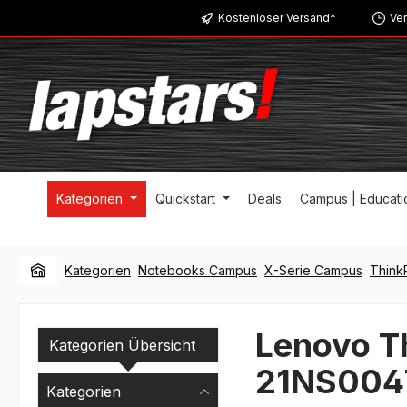
Kostenloser Versand*
Ver
m Hauptinhalt springen
Zur Suche springen
Zur Hauptnavigation springen
Kategorien
Quickstart
Deals
Campus | Educati
Kategorien
Notebooks Campus
X-Serie Campus
Think
Lenovo T
Kategorien Übersicht
21NS004
Kategorien