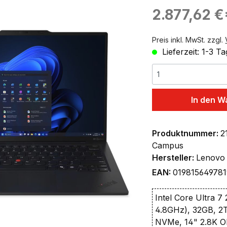
ingen
Regulärer Preis:
2.877,62 €
Preis inkl. MwSt. zzgl.
Lieferzeit: 1-3 T
In den W
Produktnummer:
2
Campus
Hersteller:
Lenovo
EAN:
019815649781
Intel Core Ultra 7 
4.8GHz), 32GB, 2
NVMe, 14" 2.8K 