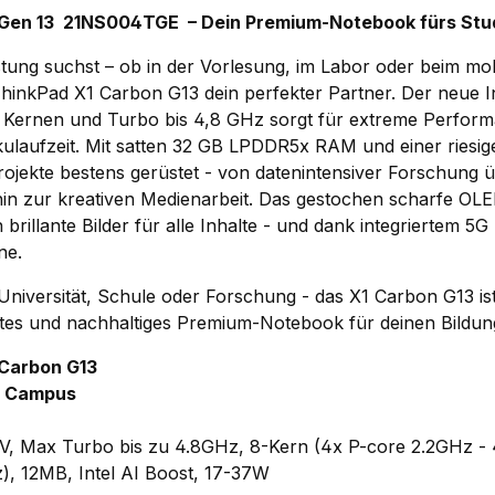
Gen 13 21NS004TGE – Dein Premium-Notebook fürs Stud
ung suchst – ob in der Vorlesung, im Labor oder beim mob
hinkPad X1 Carbon G13
dein perfekter Partner. Der neue
I
 Kernen und Turbo bis 4,8 GHz sorgt für extreme Perform
kulaufzeit. Mit satten
32 GB LPDDR5x RAM
und einer riesi
Projekte bestens gerüstet - von datenintensiver Forschung 
in zur kreativen Medienarbeit. Das gestochen scharfe
OLE
n brillante Bilder für alle Inhalte - und dank
integriertem 5G
ine.
niversität, Schule oder Forschung - das X1 Carbon G13 ist
chtes und nachhaltiges Premium-Notebook für deinen Bildung
 Carbon G13
E Campus
58V, Max Turbo bis zu 4.8GHz, 8-Kern (4x P-core 2.2GHz -
), 12MB, Intel AI Boost, 17-37W