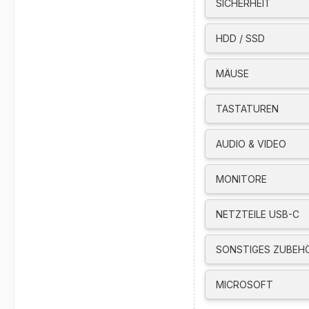
SICHERHEIT
High Definition Audi
Dual-microphone array
HDD / SSD
65W USB-C Slim GaN 
Case Color: Black
MÄUSE
Case Material
Display Cover: Carbo
TASTATUREN
Bottom: Aluminium
MIL-STD-810H militar
AUDIO & VIDEO
ENERGY STAR 8.0, EPE
Intel Evo Platform, Ey
Akku:
MONITORE
Lithium-Ionen Akku 5
MobileMark 25: up to
NETZTEILE USB-C
JEITA-BAT 3.0 (Video/I
Local video playback:
SONSTIGES ZUBEH
Die tatsächliche Akku
Produktkonfiguration,
MICROSOFT
Energieverwaltungsein