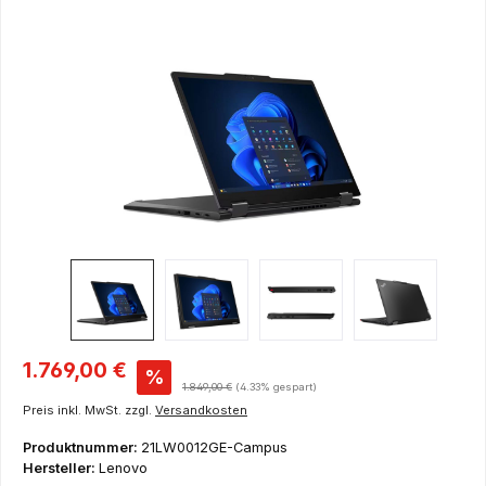
Bildergalerie überspringen
Verkaufspreis:
1.769,00 €
%
Regulärer Preis:
1.849,00 €
(4.33% gespart)
Preis inkl. MwSt. zzgl.
Versandkosten
Produktnummer:
21LW0012GE-Campus
Hersteller:
Lenovo