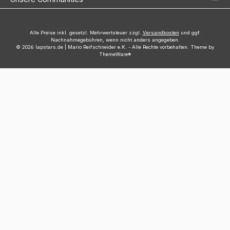
Alle Preise inkl. gesetzl. Mehrwertsteuer zzgl.
Versandkosten
und ggf.
Nachnahmegebühren, wenn nicht anders angegeben.
© 2026 lapstars.de | Mario Reifschneider e.K. - Alle Rechte vorbehalten. Theme by
ThemeWare®