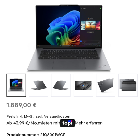
Bildergalerie überspringen
Regulärer Preis:
1.889,00 €
Preis inkl. MwSt. zzgl.
Versandkosten
Ab
43,99 €/Mo.
mieten mit
Mehr erfahren
Produktnummer:
21Q6001WGE