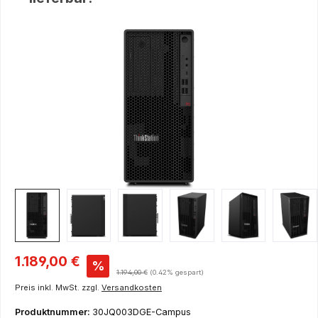
Bildergalerie überspringen
Verkaufspreis:
1.189,00 €
%
Regulärer Preis:
1.194,00 €
(0.42% gespart)
Preis inkl. MwSt. zzgl.
Versandkosten
Produktnummer:
30JQ003DGE-Campus