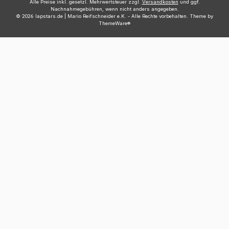
Alle Preise inkl. gesetzl. Mehrwertsteuer zzgl.
Versandkosten
und ggf.
Nachnahmegebühren, wenn nicht anders angegeben.
© 2026 lapstars.de | Mario Reifschneider e.K. - Alle Rechte vorbehalten. Theme by
ThemeWare®