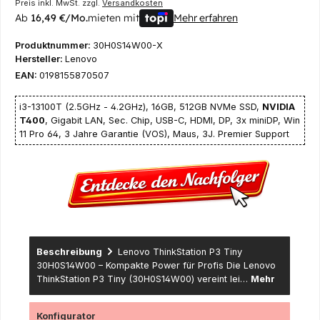
Preis inkl. MwSt. zzgl.
Versandkosten
Ab
16,49 €/Mo.
mieten mit
Mehr erfahren
Produktnummer:
30H0S14W00-X
Hersteller:
Lenovo
EAN:
0198155870507
i3-13100T (2.5GHz - 4.2GHz), 16GB, 512GB NVMe SSD,
NVIDIA
T400
, Gigabit LAN, Sec. Chip, USB-C, HDMI, DP, 3x miniDP, Win
11 Pro 64, 3 Jahre Garantie (VOS), Maus, 3J. Premier Support
Beschreibung
Lenovo ThinkStation P3 Tiny
30H0S14W00 – Kompakte Power für Profis Die Lenovo
ThinkStation P3 Tiny (30H0S14W00) vereint lei…
Mehr
Konfigurator