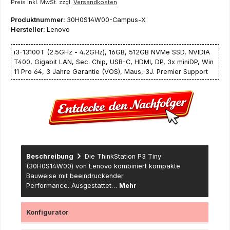
Preis inkl. MwSt. zzgl.
Versandkosten
Produktnummer:
30H0S14W00-Campus-X
Hersteller:
Lenovo
i3-13100T (2.5GHz - 4.2GHz), 16GB, 512GB NVMe SSD, NVIDIA
T400, Gigabit LAN, Sec. Chip, USB-C, HDMI, DP, 3x miniDP, Win
11 Pro 64, 3 Jahre Garantie (VOS), Maus, 3J. Premier Support
Beschreibung
Die ThinkStation P3 Tiny
(30H0S14W00) von Lenovo kombiniert kompakte
Bauweise mit beeindruckender
Performance. Ausgestattet…
Mehr
Konfigurator