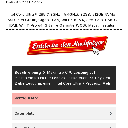
EAN:
0199271152287
Intel Core Ultra 9 285 (1.8GHz - 5.4GHz), 32GB, 512GB NVMe
SSD, Intel Grafik, Gigabit LAN, WiFi 7, BT5.4, Sec. Chip, USB-C,
HDMI, Win 11 Pro 64, 3 Jahre Garantie (VOS), Maus, Tastatur
Beschreibung
Maximale CPU Leistung auf
minimalem Raum Die Lenovo ThinkStation P3 Tiny Gen
2 überzeugt mit einem Intel Core Ultra 9 Prozes…
Mehr
Konfigurator
Datenblatt