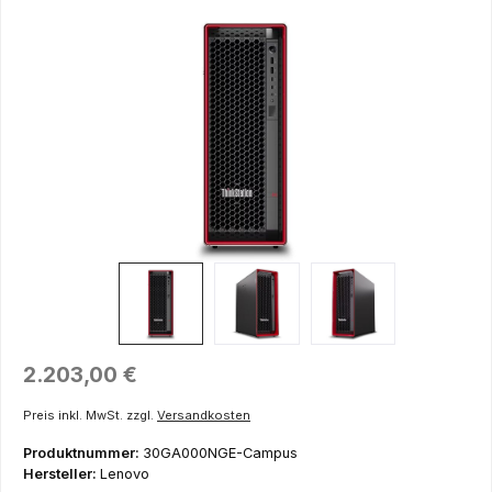
Bildergalerie überspringen
Regulärer Preis:
2.203,00 €
Preis inkl. MwSt. zzgl.
Versandkosten
Produktnummer:
30GA000NGE-Campus
Hersteller:
Lenovo