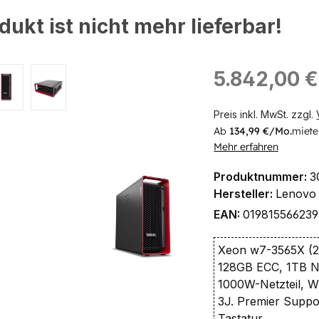
dukt ist nicht mehr lieferbar!
ingen
Regulärer Preis:
5.842,00 €
Preis inkl. MwSt. zzgl.
Ab
134,99 €/Mo.
miete
Mehr erfahren
Produktnummer:
3
Hersteller:
Lenovo
EAN:
019815566239
Xeon w7-3565X (2.
128GB ECC, 1TB 
1000W-Netzteil, W
3J. Premier Suppo
Tastatur