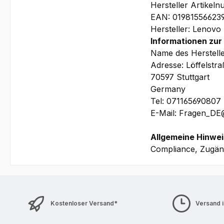
Hersteller Artike
EAN: 01981556623
Hersteller: Lenovo
Informationen zur
Vo
Name des Herstell
Adresse: Löffelstr
70597 Stuttgart
Germany
Tel: 071165690807
E-Mail: Fragen_D
Allgemeine Hinwei
Compliance, Zugäng
Kostenloser Versand*
Versand 