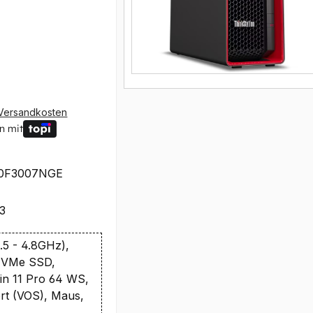
Versandkosten
n mit
0F3007NGE
3
5 - 4.8GHz),
NVMe SSD,
in 11 Pro 64 WS,
rt (VOS), Maus,