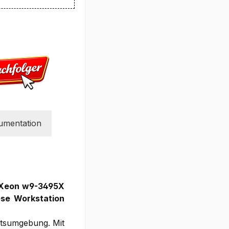
umentation
m Xeon w9-3495X
ese Workstation
eitsumgebung. Mit