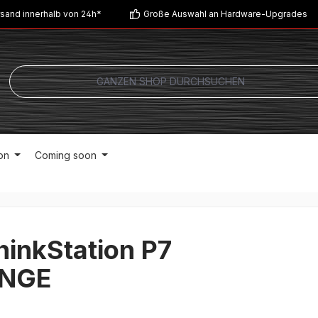
sand innerhalb von 24h*
Große Auswahl an Hardware-Upgrades
on
Coming soon
hinkStation P7
7NGE