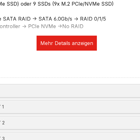
Me SSD) oder 9 SSDs (9x M.2 PCIe/NVMe SSD)
e SATA RAID -> SATA 6.0Gb/s -> RAID 0/1/5
ontroller -> PCIe NVMe ->No RAID
ikation
 + 10GbE - Intel Ethernet Connection I219-LM and Marvel
upports Wake-on-LAN
U, Autosensing, 80 PLUS PLATINUM)
 1
 2
 3