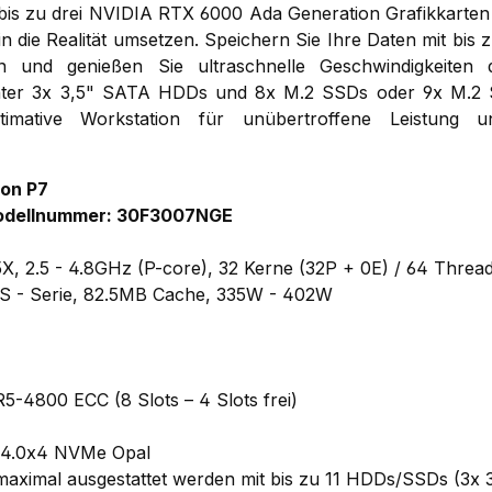
bis zu drei NVIDIA RTX 6000 Ada Generation Grafikkarten
in die Realität umsetzen. Speichern Sie Ihre Daten mit bis
n und genießen Sie ultraschnelle Geschwindigkeiten
nter 3x 3,5" SATA HDDs und 8x M.2 SSDs oder 9x M.2 
ltimative Workstation für unübertroffene Leistung 
ion P7
odellnummer: 30F3007NGE
X, 2.5 - 4.8GHz (P-core), 32 Kerne (32P + 0E) / 64 Threa
S - Serie, 82.5MB Cache, 335W - 402W
4800 ECC (8 Slots – 4 Slots frei)
 4.0x4 NVMe Opal
maximal ausgestattet werden mit bis zu 11 HDDs/SSDs (3