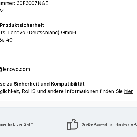
lnummer: 30F3007NGE
93
WIR EMPFEHLEN
 Produktsicherheit
HIER
r und im Rahmen Ihrer Kaufentscheidung haben Sie
ers: Lenovo (Deutschland) GmbH
aße 40
E@lenovo.com
se zu Sicherheit und Kompatibilität
lichkeit, RoHS und andere Informationen finden Sie
hier
innerhalb von 24h*
Große Auswahl an Hardware-