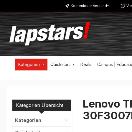
Kostenloser Versand*
Ver
m Hauptinhalt springen
Zur Suche springen
Zur Hauptnavigation springen
Kategorien
Quickstart
Deals
Campus | Educati
Lenovo T
Kategorien Übersicht
30F300
Kategorien