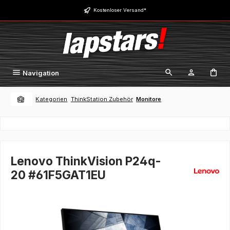
Zum Hauptinhalt springen
Kostenloser Versand*
Navigation
Kategorien
ThinkStation Zubehör
Monitore
Lenovo ThinkVision P24q-
20 #61F5GAT1EU
Bildergalerie überspringen