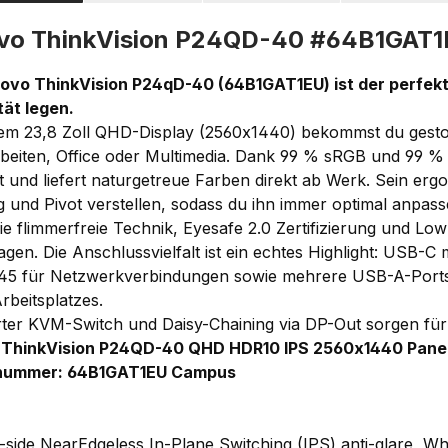
vo ThinkVision P24QD-40 #64B1GAT
ovo ThinkVision P24qD-40 (64B1GAT1EU) ist der perfekte 
ität legen.
nem 23,8 Zoll QHD-Display (2560x1440) bekommst du gestoch
rbeiten, Office oder Multimedia. Dank 99 % sRGB und 99 %
rt und liefert naturgetreue Farben direkt ab Werk. Sein er
 und Pivot verstellen, sodass du ihn immer optimal anpas
e flimmerfreie Technik, Eyesafe 2.0 Zertifizierung und Lo
agen. Die Anschlussvielfalt ist ein echtes Highlight: USB-
-45 für Netzwerkverbindungen sowie mehrere USB-A-Ports 
rbeitsplatzes.
erter KVM-Switch und Daisy-Chaining via DP-Out sorgen für
 ThinkVision P24QD-40 QHD HDR10 IPS 2560x1440 Panel
lnummer:
64B1GAT1EU Campus
side NearEdgeless In-Plane Switching (IPS) anti-glare, Wh