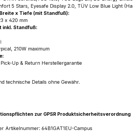
fort 5 Stars, Eyesafe Display 2.0, TÜV Low Blue Light (Ha
Breite x
Tiefe
(mit Standfuß):
123 x 420 mm
 inkl. Standfuß:
:
ypical, 210W maximum
e:
 Pick-Up & Return Herstellergarantie
und technische Details ohne Gewähr.
tionspflichten zur GPSR Produktsicherheitsverordnung
ler Artikelnummer: 64B1GAT1EU-Campus