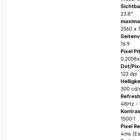
Sichtba
23.8"
maximal
2560 x 
Seitenv
16:9
Pixel Pi
0.2058
Dot/Pixe
123 dpi
Helligke
300 cd/
Refresh
48Hz -
Kontras
1500:1
Pixel R
4ms (Ex