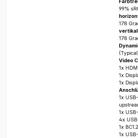
Farbtre
99% sR
horizon
178 Gra
vertikal
178 Gra
Dynamic
(Typical
Video C
1x HDM
1x Disp
1x Displ
Anschlü
1x USB-
upstre
1x USB-
4x USB-
1x BC1.
1x USB-