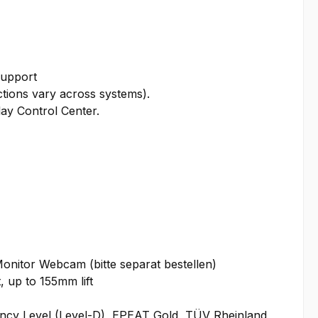
Support
tions vary across systems).
ay Control Center.
nitor Webcam (bitte separat bestellen)
t, up to 155mm lift
ency Level (Level-D), EPEAT Gold, TÜV Rheinland