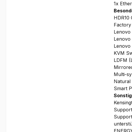
1x Ethe
Besond
HDR10 
Factory 
Lenovo 
Lenovo 
Lenovo 
KVM Sw
LDFM (L
Mirrore
Multi-s
Natural
Smart 
Sonstig
Kensing
Support
Supports
unterst
ENERGY 