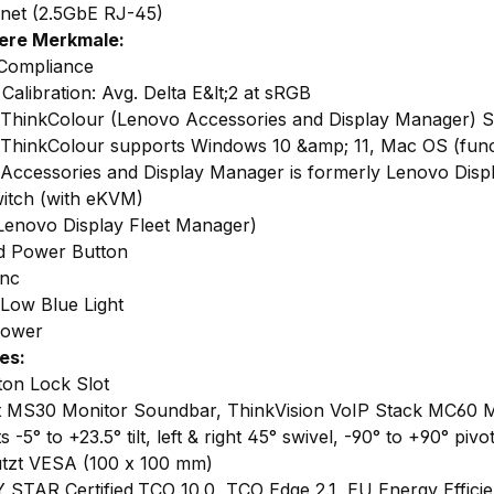
rnet (2.5GbE RJ-45)
ere Merkmale:
Compliance
Calibration: Avg. Delta E&lt;2 at sRGB
ThinkColour (Lenovo Accessories and Display Manager) 
ThinkColour supports Windows 10 &amp; 11, Mac OS (func
Accessories and Display Manager is formerly Lenovo Displ
itch (with eKVM)
enovo Display Fleet Manager)
d Power Button
ync
 Low Blue Light
Power
es:
ton Lock Slot
 MS30 Monitor Soundbar, ThinkVision VoIP Stack MC60 Mo
 -5° to +23.5° tilt, left & right 45° swivel, -90° to +90° pivo
ützt VESA (100 x 100 mm)
STAR Certified,TCO 10.0, TCO Edge 2.1, EU Energy Effici