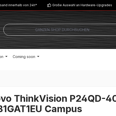
sand innerhalb von 24h*
Große Auswahl an Hardware-Upgrades
on
Coming soon
vo ThinkVision P24QD-4
B1GAT1EU Campus