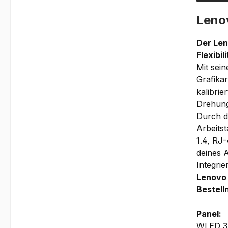
Leno
Der Len
Flexibil
Mit sei
Grafika
kalibrie
Drehung
Durch di
Arbeitst
1.4, RJ
deines A
Integri
Lenovo
Bestel
Panel:
WLED 3-