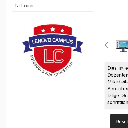
Tastaturen
Dies ist 
Dozenten
Mitarbei
Bereich s
tätige S
schriftli
Besc