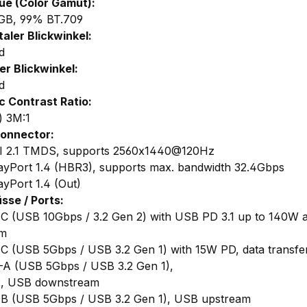
ue (Color Gamut):
GB, 99% BT.709
taler Blickwinkel:
d
er Blickwinkel:
d
 Contrast Ratio:
) 3M:1
onnector:
I 2.1 TMDS, supports 2560x1440@120Hz
layPort 1.4 (HBR3), supports max. bandwidth 32.4Gbps
ayPort 1.4 (Out)
sse / Ports:
C (USB 10Gbps / 3.2 Gen 2) with USB PD 3.1 up to 140W 
am
C (USB 5Gbps / USB 3.2 Gen 1) with 15W PD, data transf
A (USB 5Gbps / USB 3.2 Gen 1),
2, USB downstream
B (USB 5Gbps / USB 3.2 Gen 1), USB upstream