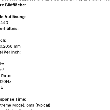
re Bildfläche:
e Auflösung:
1440
erhältnis:
tch:
x0.2058 mm
l Per Inch:
it:
m²
 Rate:
 120Hz
t:
esponse Time:
treme Mode); 6ms (typical)