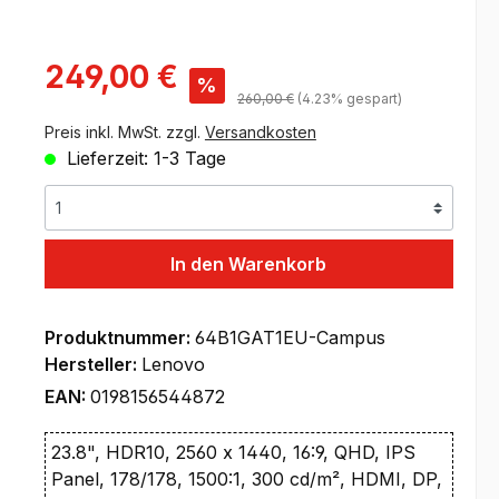
Verkaufspreis:
249,00 €
%
Regulärer Preis:
260,00 €
(4.23% gespart)
Preis inkl. MwSt. zzgl.
Versandkosten
Lieferzeit: 1-3 Tage
In den Warenkorb
Produktnummer:
64B1GAT1EU-Campus
Hersteller:
Lenovo
EAN:
0198156544872
23.8", HDR10, 2560 x 1440, 16:9, QHD, IPS
Panel, 178/178, 1500:1, 300 cd/m², HDMI, DP,