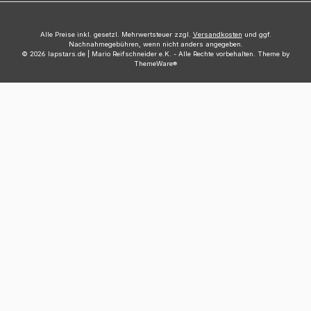
Alle Preise inkl. gesetzl. Mehrwertsteuer zzgl.
Versandkosten
und ggf.
Nachnahmegebühren, wenn nicht anders angegeben.
© 2026 lapstars.de | Mario Reifschneider e.K. - Alle Rechte vorbehalten. Theme by
ThemeWare®