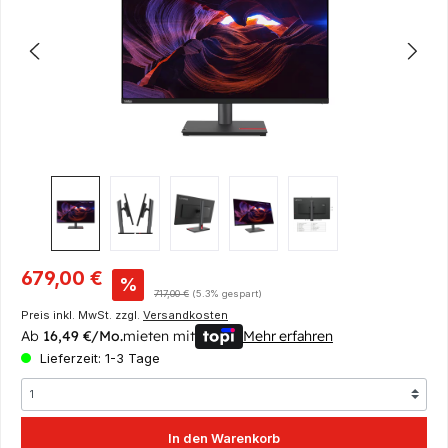
Verkaufspreis:
679,00 €
%
Regulärer Preis:
717,00 €
(5.3% gespart)
Preis inkl. MwSt. zzgl.
Versandkosten
Ab
16,49 €/Mo.
mieten mit
Mehr erfahren
Lieferzeit: 1-3 Tage
In den Warenkorb