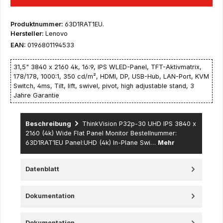
Produktnummer:
63D1RAT1EU.
Hersteller:
Lenovo
EAN:
0196801194533
31,5" 3840 x 2160 4k, 16:9, IPS WLED-Panel, TFT-Aktivmatrix,
178/178, 1000:1, 350 cd/m², HDMI, DP, USB-Hub, LAN-Port, KVM
Switch, 4ms, Tilt, lift, swivel, pivot, high adjustable stand, 3
Jahre Garantie
Beschreibung
ThinkVision P32p-30 UHD IPS 3840 x
2160 (4k) Wide Flat Panel Monitor Bestellnummer:
63D1RAT1EU Panel:UHD (4k) In-Plane Swi…
Mehr
Datenblatt
Dokumentation
Dokumentation