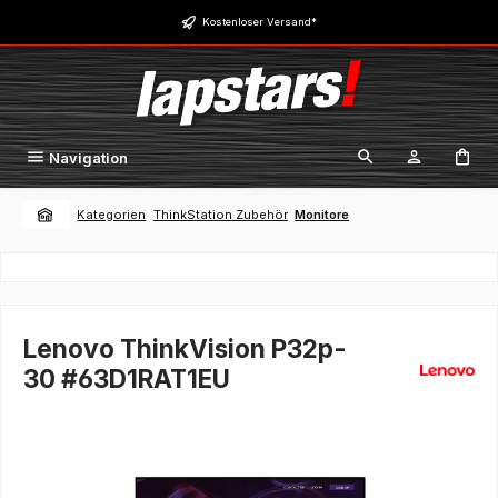
Zum Hauptinhalt springen
Kostenloser Versand*
Navigation
Kategorien
ThinkStation Zubehör
Monitore
Lenovo ThinkVision P32p-
30 #63D1RAT1EU
Bildergalerie überspringen