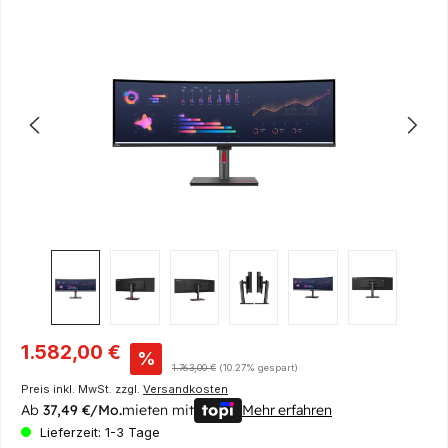
Bildergalerie überspringen
Verkaufspreis:
1.582,00 €
%
Regulärer Preis:
1.763,00 €
(10.27% gespart)
Preis inkl. MwSt. zzgl.
Versandkosten
Ab
37,49 €/Mo.
mieten mit
Mehr erfahren
Lieferzeit: 1-3 Tage