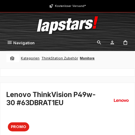
Zum Hauptinhalt springen
Kostenloser Versand*
Navigation
Kategorien
ThinkStation Zubehör
Monitore
Lenovo ThinkVision P49w-
30 #63DBRAT1EU
PROMO