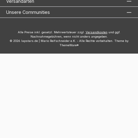
Versandarten
Unsere Communities
Alle Preise inkl. gesetzl. Mehrwertsteuer zzgl.
Versandkosten
und ggf.
Nachnahmegebühren, wenn nicht anders angegeben.
© 2026 lapstars.de | Mario Reifschneider e.K. - Alle Rechte vorbehalten. Theme by
ThemeWare®