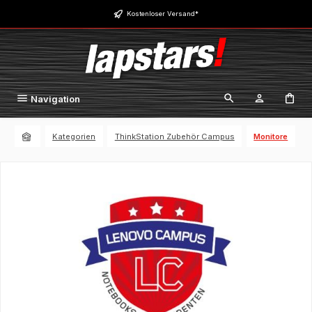
Zum Hauptinhalt springen
Kostenloser Versand*
Navigation
Kategorien
ThinkStation Zubehör Campus
Monitore