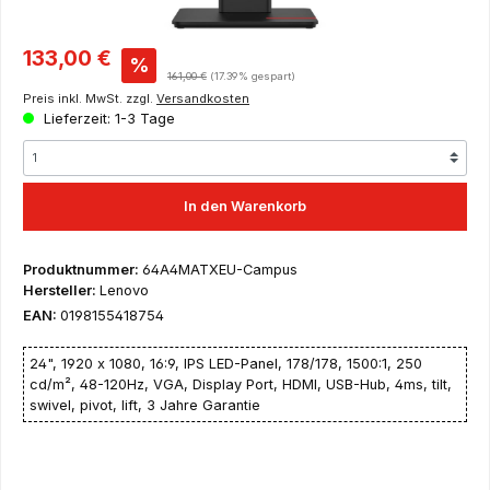
Verkaufspreis:
133,00 €
%
Regulärer Preis:
161,00 €
(17.39% gespart)
Preis inkl. MwSt. zzgl.
Versandkosten
Lieferzeit: 1-3 Tage
In den Warenkorb
Produktnummer:
64A4MATXEU-Campus
Hersteller:
Lenovo
EAN:
0198155418754
24", 1920 x 1080, 16:9, IPS LED-Panel, 178/178, 1500:1, 250
cd/m², 48-120Hz, VGA, Display Port, HDMI, USB-Hub, 4ms, tilt,
swivel, pivot, lift, 3 Jahre Garantie
Dies ist ein Angebot ausschließlich für Schüler, Auszubildende,
Studenten, wissenschaftliche Mitarbeiter, Lehrer und Dozenten
– hier erfolgt der Versand nur nach Einreichung eines