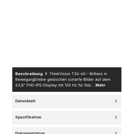
entsprechenden Nachweises wie Imma-Bescheinigung,
Mitarbeiterausweis des Instituts, Bescheinigung der Schule
usw. sowie für Institutionen aus dem Lehre & Forschung
Bereich sowie der öffentlichen Hand (Universitäten,
Fachhochschulen und dazugehörige Institute, öffentlich
rechtlich tätige Schulen, Lehranstalten,
Forschungseinrichtungen…) – hier erfolgt der Versand nur
gegen Erteilung eines schriftlichen Auftrages (per Fax, Mail
oder Post - eine Anlieferung erfolgt gegen offene Rechnung
mit Zahlungsziel).
Beschreibung
ThinkVision T24-40 – Brillanz in
BewegungErlebe gestochen scharfe Bilder auf dem
23,8" FHD-IPS-Display mit 120 Hz für flüs…
Mehr
Datenblatt
Spezifikation
Dokumentation