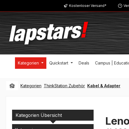
Kostenloser Versand*
Ver
m Hauptinhalt springen
Zur Suche springen
Zur Hauptnavigation springen
Kategorien
Quickstart
Deals
Campus | Educati
Kategorien
ThinkStation Zubehör
Kabel & Adapter
Kategorien Übersicht
Leno