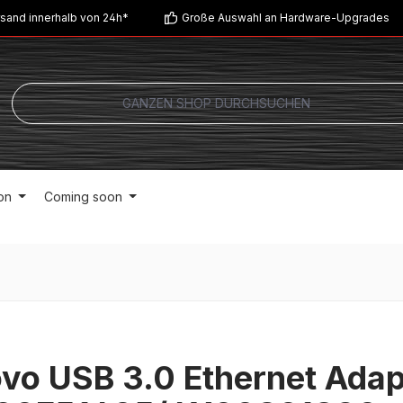
sand innerhalb von 24h*
Große Auswahl an Hardware-Upgrades
on
Coming soon
vo USB 3.0 Ethernet Adap