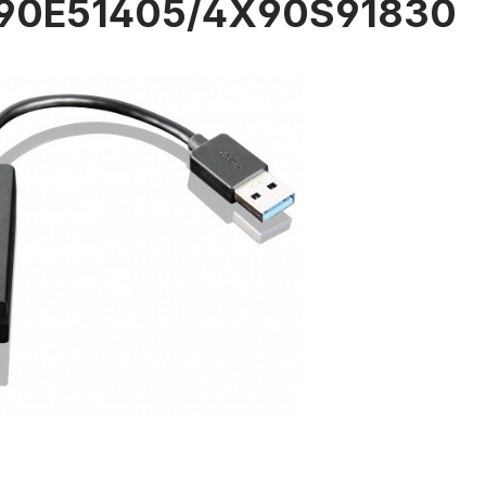
90E51405/4X90S91830
rie überspringen