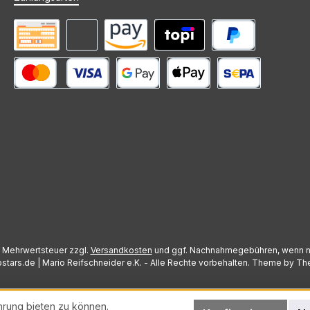
Vorkasse
Rechnung (Zahlungsziel)
Amazon Pay
Mieten mit topi
PayPal
Kredit- oder Debitkarte
Google Pay
Apple Pay
SEPA Lastschrift
l. Mehrwertsteuer zzgl.
Versandkosten
und ggf. Nachnahmegebühren, wenn n
stars.de | Mario Reifschneider e.K. - Alle Rechte vorbehalten. Theme by
Th
hrung bieten zu können.