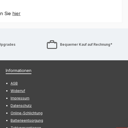
en Sie
hier
Upgrades
Bequemer Kauf auf Rechnung*
Informationen
AGB
Widerruf
Impressum
Datenschutz
Online-Schlichtung
Batterieentsorgung
Zahlungsoptionen