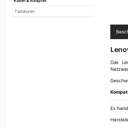
Kabel & Adapter
Tastaturen
Besc
Leno
Das Le
Netzwer
Geschwi
Kompati
Es hand
Herstell