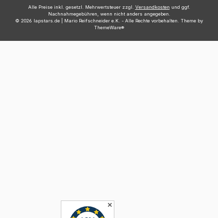
Alle Preise inkl. gesetzl. Mehrwertsteuer zzgl.
Versandkosten
und ggf.
Nachnahmegebühren, wenn nicht anders angegeben.
© 2026 lapstars.de | Mario Reifschneider e.K. - Alle Rechte vorbehalten. Theme by
ThemeWare®
✕