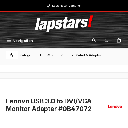
Zum Hauptinhalt springen
Kostenloser Versand*
Navigation
Kategorien
ThinkStation Zubehör
Kabel & Adapter
Lenovo USB 3.0 to DVI/VGA
Monitor Adapter #0B47072
Bildergalerie überspringen