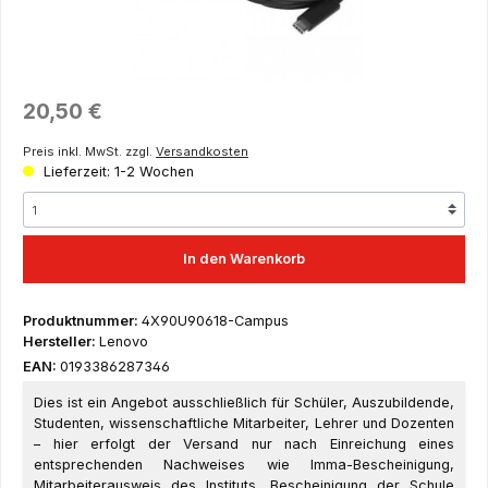
Regulärer Preis:
20,50 €
Preis inkl. MwSt. zzgl.
Versandkosten
Lieferzeit: 1-2 Wochen
In den Warenkorb
Produktnummer:
4X90U90618-Campus
Hersteller:
Lenovo
EAN:
0193386287346
Dies ist ein Angebot ausschließlich für Schüler, Auszubildende,
Studenten, wissenschaftliche Mitarbeiter, Lehrer und Dozenten
– hier erfolgt der Versand nur nach Einreichung eines
entsprechenden Nachweises wie Imma-Bescheinigung,
Mitarbeiterausweis des Instituts, Bescheinigung der Schule