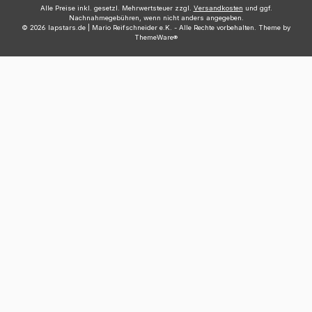
Alle Preise inkl. gesetzl. Mehrwertsteuer zzgl.
Versandkosten
und ggf.
Nachnahmegebühren, wenn nicht anders angegeben.
© 2026 lapstars.de | Mario Reifschneider e.K. - Alle Rechte vorbehalten. Theme by
ThemeWare®