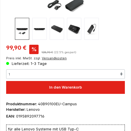
Verkaufspreis:
99,90 €
%
Regulärer Preis:
128,90 €
(22.5% gespart)
Preis inkl. MwSt. zzgl.
Versandkosten
Lieferzeit: 1-3 Tage
In den Warenkorb
Produktnummer:
40B90100EU-Campus
Hersteller:
Lenovo
EAN:
0195892097716
für alle Lenovo Systeme mit USB Typ-C