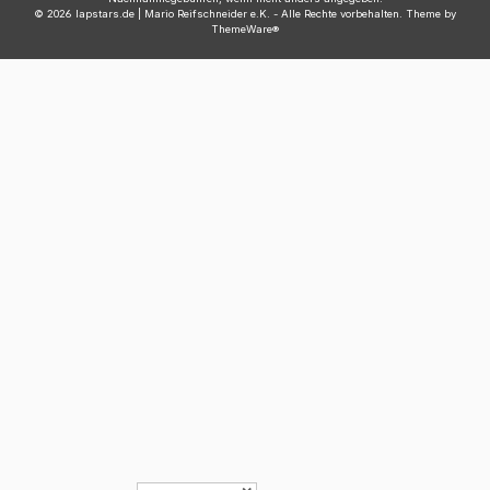
© 2026 lapstars.de | Mario Reifschneider e.K. - Alle Rechte vorbehalten. Theme by
ThemeWare®