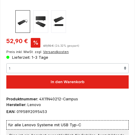
Verkaufspreis:
52,90 €
%
Regulärer Preis:
69,90 €
(24.32% gespart)
Preis inkl. MwSt. zzgl.
Versandkosten
Lieferzeit: 1-3 Tage
In den Warenkorb
Produktnummer:
4X11N40212-Campus
Hersteller:
Lenovo
EAN:
0195892095453
für
alle Lenovo Systeme mit USB Typ-C