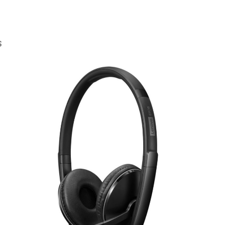
S
rie überspringen