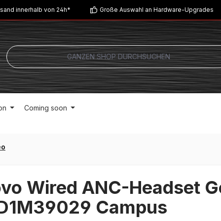
sand innerhalb von 24h*
Große Auswahl an Hardware-Upgrades
on
Coming soon
eo
vo Wired ANC-Headset G
D1M39029 Campus