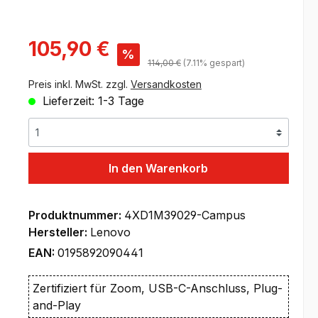
Verkaufspreis:
105,90 €
%
Regulärer Preis:
114,00 €
(7.11% gespart)
Preis inkl. MwSt. zzgl.
Versandkosten
Lieferzeit: 1-3 Tage
In den Warenkorb
Produktnummer:
4XD1M39029-Campus
Hersteller:
Lenovo
EAN:
0195892090441
Zertifiziert für Zoom, USB-C-Anschluss, Plug-
and-Play