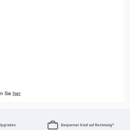
en Sie
hier
Upgrades
Bequemer Kauf auf Rechnung*