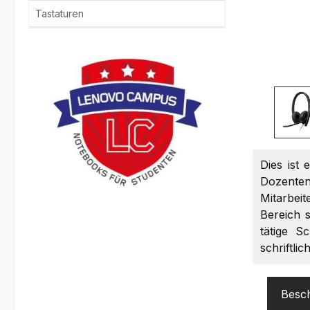
Tastaturen
Dies ist 
Dozenten
Mitarbei
Bereich s
tätige S
schriftli
Besc