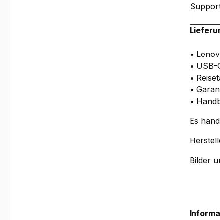
Suppor
Lieferu
• Lenov
• USB-
• Reise
• Garan
• Handb
Es hand
Herstel
Bilder 
Informa