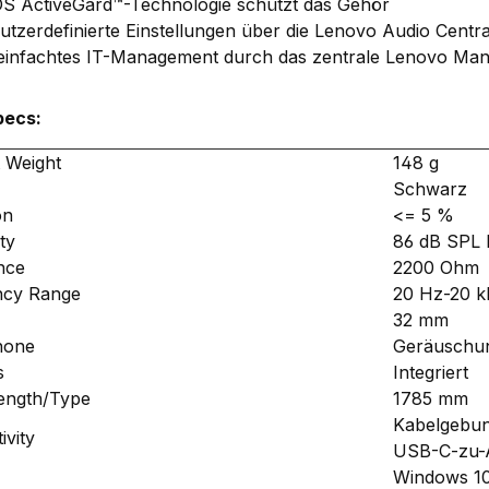
S ActiveGard™-Technologie schützt das Gehör
utzerdefinierte Einstellungen über die Lenovo Audio Centr
einfachtes IT-Management durch das zentrale Lenovo Man
pecs:
 Weight
148 g
Schwarz
on
<= 5 %
ity
86 dB SPL 
nce
2200 Ohm
ncy Range
20 Hz-20 
32 mm
hone
Geräuschu
s
Integriert
ength/Type
1785 mm
Kabelgebu
ivity
USB-C-zu-
Windows 10