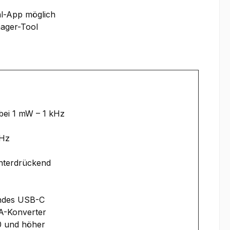
al-App möglich
ager-Tool
bei 1 mW – 1 kHz
kHz
nterdrückend
ndes USB-C
A-Konverter
 und höher