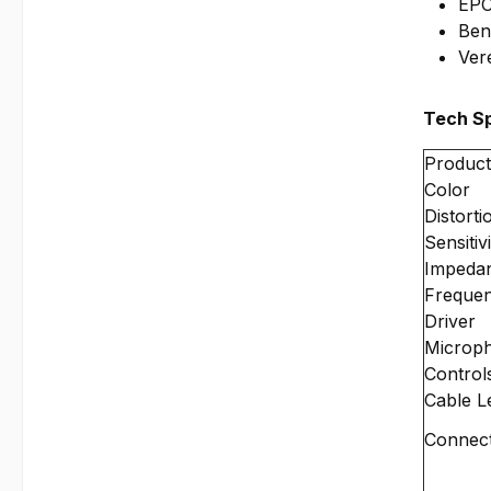
EPO
Ben
Ver
Tech S
Product
Color
Distorti
Sensitiv
Impeda
Freque
Driver
Microp
Control
Cable L
Connect