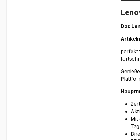
Leno
Das Len
Artike
perfekt
fortsch
Genieße
Plattfo
Hauptm
Zer
Akt
Mit
Tag
Dir