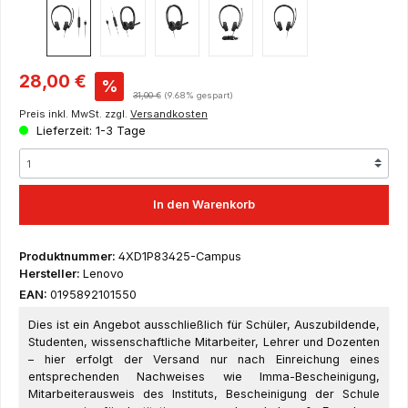
Verkaufspreis:
28,00 €
%
Regulärer Preis:
31,00 €
(9.68% gespart)
Preis inkl. MwSt. zzgl.
Versandkosten
Lieferzeit: 1-3 Tage
In den Warenkorb
Produktnummer:
4XD1P83425-Campus
Hersteller:
Lenovo
EAN:
0195892101550
Dies ist ein Angebot ausschließlich für Schüler, Auszubildende,
Studenten, wissenschaftliche Mitarbeiter, Lehrer und Dozenten
– hier erfolgt der Versand nur nach Einreichung eines
entsprechenden Nachweises wie Imma-Bescheinigung,
Mitarbeiterausweis des Instituts, Bescheinigung der Schule