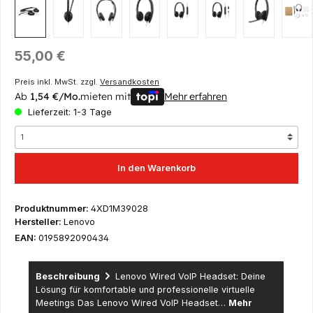
Regulärer Preis:
55,00 €
Preis inkl. MwSt. zzgl.
Versandkosten
Ab
1,54 €/Mo.
mieten mit
Mehr erfahren
Lieferzeit: 1-3 Tage
In den Warenkorb
Produktnummer:
4XD1M39028
Hersteller:
Lenovo
EAN:
0195892090434
Beschreibung
Lenovo Wired VoIP Headset: Deine
Lösung für komfortable und professionelle virtuelle
Meetings Das Lenovo Wired VoIP Headset…
Mehr