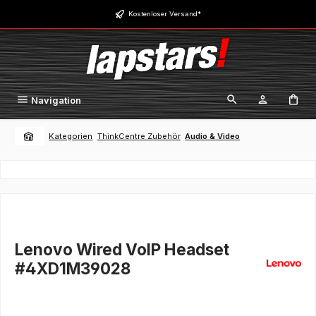
Zum Hauptinhalt springen
Kostenloser Versand*
Navigation
Kategorien
ThinkCentre Zubehör
Audio & Video
Lenovo Wired VoIP Headset
#4XD1M39028
Bildergalerie überspringen