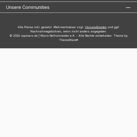
Unsere Communities
Alle Preise inkl. gesetzl. Mehrwertsteuer zzgl.
Versandkosten
und ggf.
Nachnahmegebühren, wenn nicht anders angegeben.
© 2026 lapstars.de | Mario Reifschneider e.K. - Alle Rechte vorbehalten. Theme by
ThemeWare®