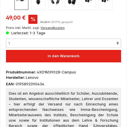
Verkaufspreis:
49,00 €
%
Regulärer Preis:
55,00 €
(10.91% gespart)
Preis inkl. MwSt. zzgl.
Versandkosten
Lieferzeit: 1-3 Tage
In den Warenkorb
Produktnummer:
4XD1M39028-Campus
Hersteller:
Lenovo
EAN:
0195892090434
Dies ist ein Angebot ausschließlich für Schüler, Auszubildende,
Studenten, wissenschaftliche Mitarbeiter, Lehrer und Dozenten
– hier erfolgt der Versand nur nach Einreichung eines
entsprechenden Nachweises wie Imma-Bescheinigung,
Mitarbeiterausweis des Instituts, Bescheinigung der Schule
usw. sowie für Institutionen aus dem Lehre & Forschung
Bereich sowie der öffentlichen Hand (Universitäten,