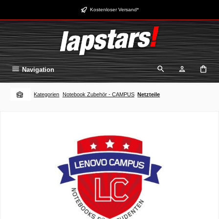
Zum Hauptinhalt springen
Kostenloser Versand*
Navigation
Kategorien
Notebook Zubehör - CAMPUS
Netzteile