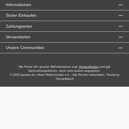
Informationen
Sicher Einkaufen
Zahlungsarten
Versandarten
Unsere Communities
Alle Preise inkl. gesetzl. Mehrwertsteuer zzgl.
Versandkosten
und ggf.
Nachnahmegebühren, wenn nicht anders angegeben.
© 2026 lapstars.de | Mario Reifschneider e.K. - Alle Rechte vorbehalten. Theme by
ThemeWare®