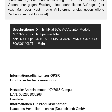
Lehranstalten, Forschungseinrichtungen…) – hier erfolgt der
Versand nur gegen Erteilung eines schriftlichen Auftrages (per
Fax, Mail oder Post - eine Anlieferung erfolgt gegen offene
Rechnung mit Zahlungsziel).
Beschreibung
ThinkPad 90W AC Adapter Modell:
40Y7663 - Für Thinkpadmodelle
der:T60/T60p/T61/T61p/Z60M/Z61M/Z61P/R60/R61/X60/X
60s/X61/X60T…
Mehr
Informationspflichten zur GPSR
Produktsicherheitsverordnung
Hersteller Artikelnummer: 40Y7663-Campus
EAN: 0882861038268
Hersteller:
Informationen zur Produktsicherheit
Name des Herstellers: Lenovo (Deutschland) GmbH