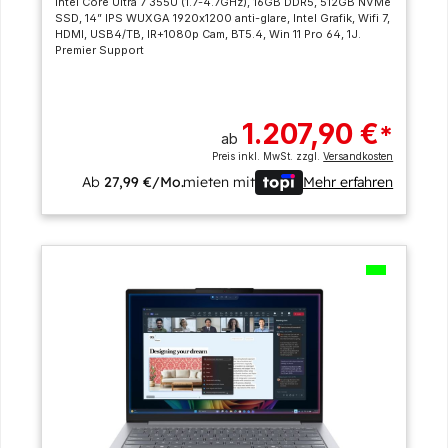
Intel Core Ultra 7 355U (1.7-4.7GHz), 16GB DDR5, 512GB NVMe
SSD, 14” IPS WUXGA 1920x1200 anti-glare, Intel Grafik, Wifi 7,
HDMI, USB4/TB, IR+1080p Cam, BT5.4, Win 11 Pro 64, 1J.
Premier Support
1.207,90 €
*
ab
Preis inkl. MwSt. zzgl.
Versandkosten
Ab
27,99 €/Mo.
mieten mit
Mehr erfahren