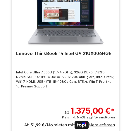
Lenovo ThinkBook 14 Intel G9 21UX006HGE
Intel Core Ultra 7 355U (1.7-4.7GHz), 32GB DDR5, 512GB
NVMe SSD, 14” IPS WUXGA 1920x1200 anti-glare, Intel Grafik,
Wifi 7, HDMI, USB4/TB, IR+1080p Cam, BT5.4, Win 11 Pro 64,
1J. Premier Support
1.375,00 €
*
ab
Preis inkl. MwSt. zzgl.
Versandkosten
Ab
31,99 €/Mo.
mieten mit
Mehr erfahren