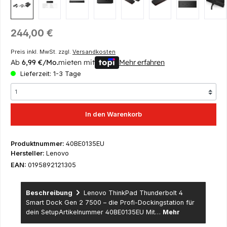
Regulärer Preis:
244,00 €
Preis inkl. MwSt. zzgl.
Versandkosten
Ab
6,99 €/Mo.
mieten mit
Mehr erfahren
Lieferzeit: 1-3 Tage
In den Warenkorb
Produktnummer:
40BE0135EU
Hersteller:
Lenovo
EAN:
0195892121305
Beschreibung
Lenovo ThinkPad Thunderbolt 4
Smart Dock Gen 2 7500 – die Profi-Dockingstation für
dein SetupArtikelnummer 40BE0135EU Mit…
Mehr