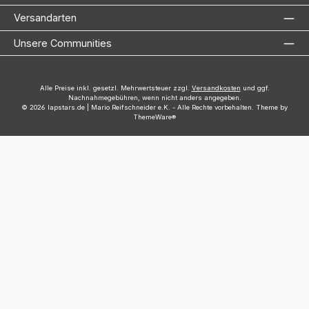
Versandarten
Unsere Communities
Alle Preise inkl. gesetzl. Mehrwertsteuer zzgl.
Versandkosten
und ggf.
Nachnahmegebühren, wenn nicht anders angegeben.
© 2026 lapstars.de | Mario Reifschneider e.K. - Alle Rechte vorbehalten. Theme by
ThemeWare®