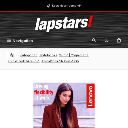
Zum Hauptinhalt springen
Kostenloser Versand*
Navigation
Kategorien
Notebooks
2-in-1 | Yoga-Serie
ThinkBook 14 2-in-1
ThinkBook 14 2-in-1 G5