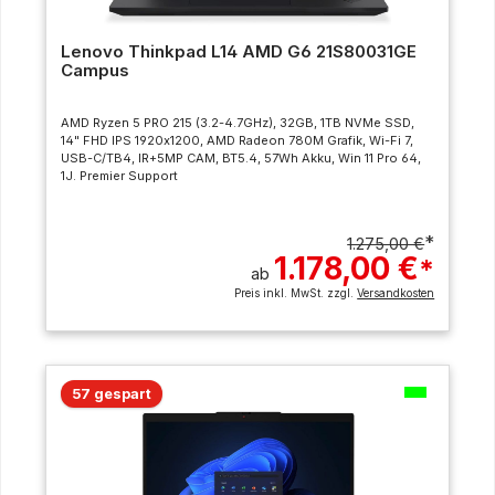
Lenovo Thinkpad L14 AMD G6 21S80031GE
Campus
AMD Ryzen 5 PRO 215 (3.2-4.7GHz), 32GB, 1TB NVMe SSD,
14" FHD IPS 1920x1200, AMD Radeon 780M Grafik, Wi-Fi 7,
USB-C/TB4, IR+5MP CAM, BT5.4, 57Wh Akku, Win 11 Pro 64,
1J. Premier Support
*
1.275,00 €
1.178,00 €
*
ab
Preis inkl. MwSt. zzgl.
Versandkosten
57 gespart