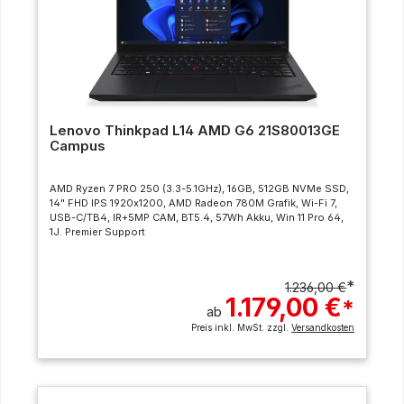
Lenovo Thinkpad L14 AMD G6 21S80013GE
Campus
AMD Ryzen 7 PRO 250 (3.3-5.1GHz), 16GB, 512GB NVMe SSD,
14" FHD IPS 1920x1200, AMD Radeon 780M Grafik, Wi-Fi 7,
USB-C/TB4, IR+5MP CAM, BT5.4, 57Wh Akku, Win 11 Pro 64,
1J. Premier Support
*
1.236,00 €
1.179,00 €
*
ab
Preis inkl. MwSt. zzgl.
Versandkosten