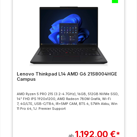
Lenovo Thinkpad L14 AMD G6 21S8004HGE
Campus
AMD Ryzen 5 PRO 215 (3.2-4.7GHz), 16GB, 512GB NVMe SSD,
14" FHD IPS 1920x1200, AMD Radeon 780M Grafik, Wi-Fi
7, 4G/LTE, USB-C/TB4, IR+5MP CAM, BT5.4, 57Wh Akku, Win
11 Pro 64, 1J. Premier Support
1.192,00 €
*
ab