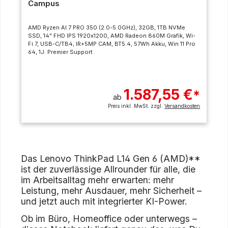
Campus
AMD Ryzen AI 7 PRO 350 (2.0-5.0GHz), 32GB, 1TB NVMe
SSD, 14" FHD IPS 1920x1200, AMD Radeon 860M Grafik, Wi-
Fi 7, USB-C/TB4, IR+5MP CAM, BT5.4, 57Wh Akku, Win 11 Pro
64, 1J. Premier Support
1.587,55 €
*
ab
Preis inkl. MwSt. zzgl.
Versandkosten
Das Lenovo ThinkPad L14 Gen 6 (AMD)**
ist der zuverlässige Allrounder für alle, die
im Arbeitsalltag mehr erwarten: mehr
Leistung, mehr Ausdauer, mehr Sicherheit –
und jetzt auch mit integrierter KI-Power.
Ob im Büro, Homeoffice oder unterwegs –