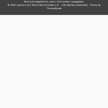
Nachnahmegebühren, wenn nicht anders angegeben.
© 2026 lapstars.de | Mario Reifschneider e.K. - Alle Rechte vorbehalten. Theme by
ThemeWare®