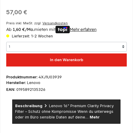
Regulärer Preis:
57,00 €
Preis inkl. MwSt. zzgl.
Versandkosten
Ab
1,60 €/Mo.
mieten mit
Mehr erfahren
Lieferzeit: 1-2 Wochen
In den Warenkorb
Produktnummer:
4XJ1U03939
Hersteller:
Lenovo
EAN:
0195892135326
Beschreibung
Lenovo 16" Premium Clarity Privacy
Filter – Schutz ohne Kompromisse Wenn du unterwegs
oder im Büro sensible Daten auf deine…
Mehr