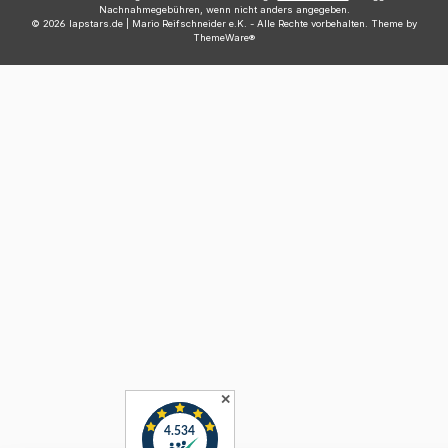
Nachnahmegebühren, wenn nicht anders angegeben.
© 2026 lapstars.de | Mario Reifschneider e.K. - Alle Rechte vorbehalten. Theme by
ThemeWare®
✕