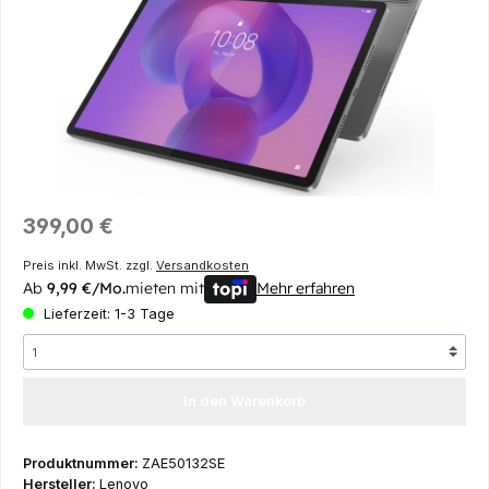
Regulärer Preis:
399,00 €
Preis inkl. MwSt. zzgl.
Versandkosten
Ab
9,99 €/Mo.
mieten mit
Mehr erfahren
Lieferzeit: 1-3 Tage
In den Warenkorb
Produktnummer:
ZAE50132SE
Hersteller:
Lenovo