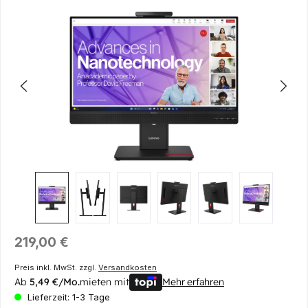
Bildergalerie überspringen
Regulärer Preis:
219,00 €
Preis inkl. MwSt. zzgl.
Versandkosten
Ab
5,49 €/Mo.
mieten mit
Mehr erfahren
Lieferzeit: 1-3 Tage