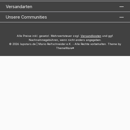
Versandarten
Unsere Communities
Alle Preise inkl. gesetzl. Mehrwertsteuer zzgl.
Versandkosten
und ggf.
Nachnahmegebühren, wenn nicht anders angegeben.
© 2026 lapstars.de | Mario Reifschneider e.K. - Alle Rechte vorbehalten. Theme by
ThemeWare®