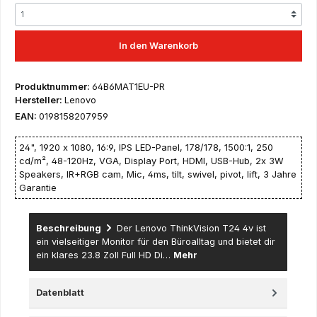
In den Warenkorb
Produktnummer:
64B6MAT1EU-PR
Hersteller:
Lenovo
EAN:
0198158207959
24", 1920 x 1080, 16:9, IPS LED-Panel, 178/178, 1500:1, 250
cd/m², 48-120Hz, VGA, Display Port, HDMI, USB-Hub, 2x 3W
Speakers, IR+RGB cam, Mic, 4ms, tilt, swivel, pivot, lift, 3 Jahre
Garantie
Beschreibung
Der Lenovo ThinkVision T24 4v ist
ein vielseitiger Monitor für den Büroalltag und bietet dir
ein klares 23.8 Zoll Full HD Di…
Mehr
Datenblatt