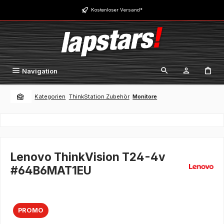
Zum Hauptinhalt springen
Kostenloser Versand*
Navigation
Kategorien
ThinkStation Zubehör
Monitore
Lenovo ThinkVision T24-4v
#64B6MAT1EU
PROMO