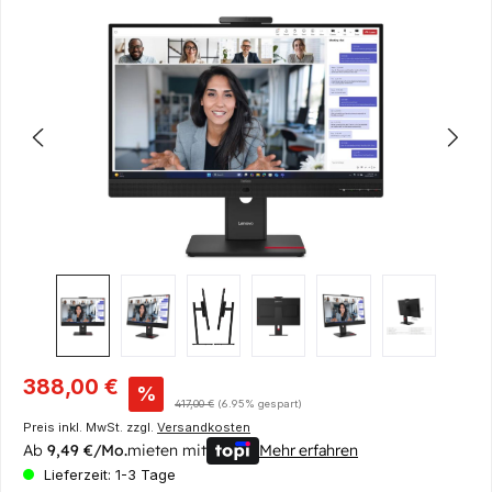
Bildergalerie überspringen
Verkaufspreis:
388,00 €
%
Regulärer Preis:
417,00 €
(6.95% gespart)
Preis inkl. MwSt. zzgl.
Versandkosten
Ab
9,49 €/Mo.
mieten mit
Mehr erfahren
Lieferzeit: 1-3 Tage