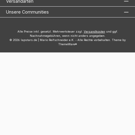
Versandarten
Unsere Communities
Alle Preise inkl. gesetzl. Mehrwertsteuer zzgl.
Versandkosten
und ggf.
Nachnahmegebühren, wenn nicht anders angegeben.
© 2026 lapstars.de | Mario Reifschneider e.K. - Alle Rechte vorbehalten. Theme by
ThemeWare®