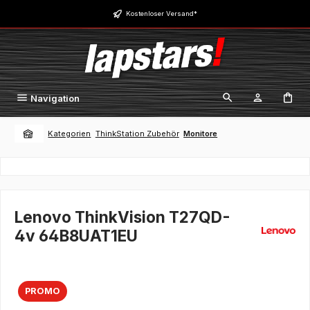
Zum Hauptinhalt springen
Kostenloser Versand*
Navigation
Kategorien
ThinkStation Zubehör
Monitore
Lenovo ThinkVision T27QD-
4v 64B8UAT1EU
PROMO