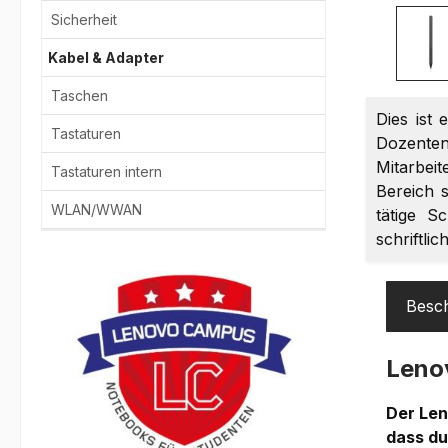
Sicherheit
Kabel & Adapter
Taschen
Dies ist 
Tastaturen
Dozenten
Mitarbei
Tastaturen intern
Bereich s
WLAN/WWAN
tätige S
schriftli
Besc
Leno
Der Len
dass du 