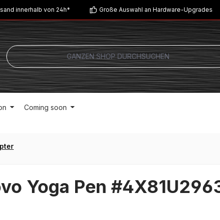
sand innerhalb von 24h*
Große Auswahl an Hardware-Upgrades
on
Coming soon
pter
ovo Yoga Pen #4X81U296