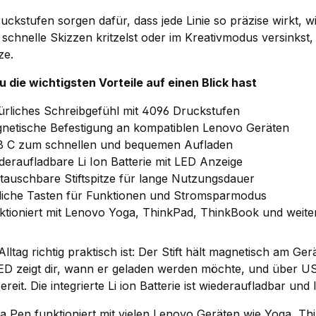
ckstufen sorgen dafür, dass jede Linie so präzise wirkt, wi
schnelle Skizzen kritzelst oder im Kreativmodus versinkst, a
ze.
u die wichtigsten Vorteile auf einen Blick hast
ürliches Schreibgefühl mit 4096 Druckstufen
netische Befestigung an kompatiblen Lenovo Geräten
 C zum schnellen und bequemen Aufladen
deraufladbare Li Ion Batterie mit LED Anzeige
tauschbare Stiftspitze für lange Nutzungsdauer
tliche Tasten für Funktionen und Stromsparmodus
ktioniert mit Lenovo Yoga, ThinkPad, ThinkBook und weit
lltag richtig praktisch ist: Der Stift hält magnetisch am Ge
LED zeigt dir, wann er geladen werden möchte, und über 
ereit. Die integrierte Li ion Batterie ist wiederaufladbar und
a Pen funktioniert mit vielen Lenovo Geräten wie Yoga, T