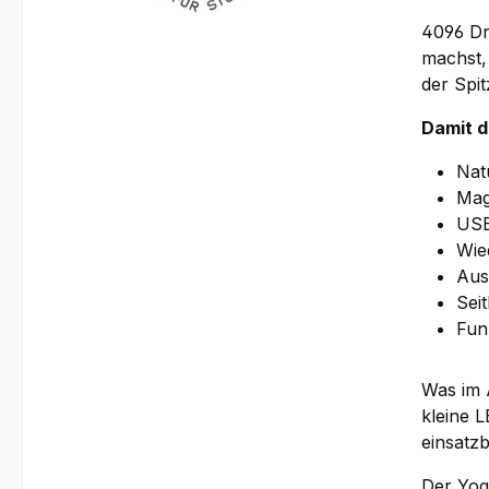
4096 Dru
machst, 
der Spit
Damit d
Nat
Mag
USB
Wie
Aus
Sei
Fun
Was im A
kleine 
einsatzb
Der Yog