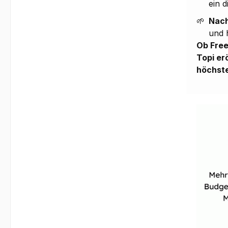
ein d
🌱
Nach
und 
Ob Free
Topi er
höchste