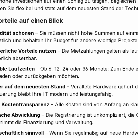
 hohe Investitionen auf einen Schlag zu tätigen, begleiche
en Sie flexibel und stets auf dem neuesten Stand der Techn
orteile auf einen Blick
idität schonen
– Sie müssen nicht hohe Summen auf einmal
tlich und behalten Ihr Budget für andere wichtige Projekte
erliche Vorteile nutzen
– Die Mietzahlungen gelten als lau
rlich absetzbar.
ible Laufzeiten
– Ob 6, 12, 24 oder 36 Monate: Zum Ende e
aden oder zurückgeben möchten.
r auf dem neuesten Stand
– Veraltete Hardware gehört d
uerung bleibt Ihre IT modern und leistungsfähig.
e Kostentransparenz
– Alle Kosten sind von Anfang an kla
ache Abwicklung
– Die Registrierung ist unkompliziert, d
nimmt die Finanzierung und Verwaltung.
schaftlich sinnvoll
– Wenn Sie regelmäßig auf neue Hardwar