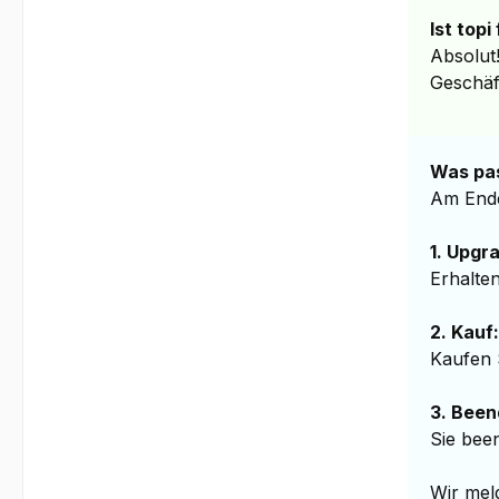
Ist top
Absolut
Geschäf
Was pas
Am Ende
1. Upgr
Erhalten
2. Kauf:
Kaufen S
3. Been
Sie bee
Wir meld