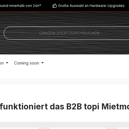
sand innerhalb von 24h*
Große Auswahl an Hardware-Upgrades
on
Coming soon
funktioniert das B2B topi Mietm