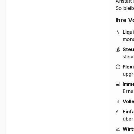
Anstatt
So bleib
Ihre V
💧
Liqu
mona
💰
Steu
steue
⏱️
Flex
upgr
💻
Imme
Erne
📊
Voll
⚡
Einf
über
📈
Wirt