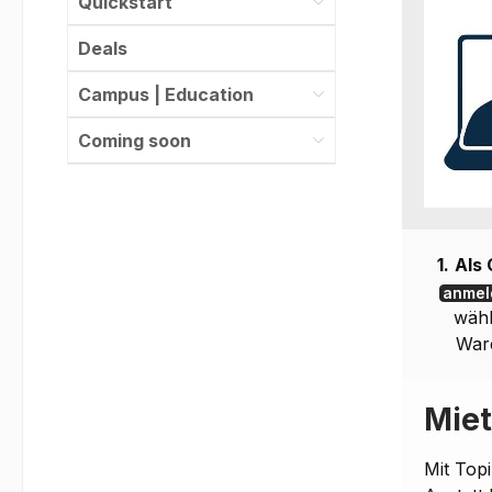
Quickstart
Deals
Campus | Education
Coming soon
1.
Als
anmel
wähl
War
Miet
Mit Top