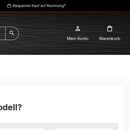
Bequemer Kauf auf Rechnung*
Mein Konto
Warenkorb
odell?