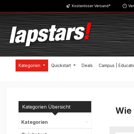
Kostenloser Versand*
Ver
m Hauptinhalt springen
Zur Suche springen
Zur Hauptnavigation springen
Kategorien
Quickstart
Deals
Campus | Educati
Kategorien Übersicht
Wie 
Kategorien