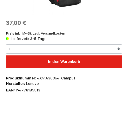
Regulärer Preis:
37,00 €
Preis inkl. MwSt. zzgl.
Versandkosten
Lieferzeit: 3-5 Tage
In den Warenkorb
Produktnummer:
4X41A30364-Campus
Hersteller:
Lenovo
EAN:
194778185813
Dies ist ein Angebot ausschließlich für Schüler, Auszubildende,
Studenten, wissenschaftliche Mitarbeiter, Lehrer und Dozenten
– hier erfolgt der Versand nur nach Einreichung eines
entsprechenden Nachweises wie Imma-Bescheinigung,
Mitarbeiterausweis des Instituts, Bescheinigung der Schule
usw. sowie für Institutionen aus dem Lehre & Forschung