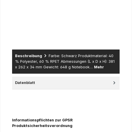
Bereich sowie der öffentlichen Hand (Universitäten,
Fachhochschulen und dazugehörige Institute, öffentlich
rechtlich tätige Schulen, Lehranstalten,
Forschungseinrichtungen…) – hier erfolgt der Versand nur
gegen Erteilung eines schriftlichen Auftrages (per Fax, Mail
oder Post - eine Anlieferung erfolgt gegen offene Rechnung
mit Zahlungsziel).
Beschreibung
Farbe: Schwarz Produktmaterial: 40
% Polyester, 60 % RPET Abmessungen (L x D x H): 381
x 262 x 34 mm Gewicht: 648 g Notebook…
Mehr
Datenblatt
Informationspflichten zur GPSR
Produktsicherheitsverordnung