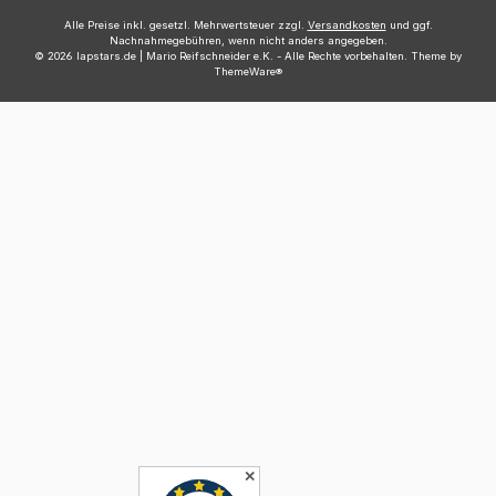
Alle Preise inkl. gesetzl. Mehrwertsteuer zzgl.
Versandkosten
und ggf.
Nachnahmegebühren, wenn nicht anders angegeben.
© 2026 lapstars.de | Mario Reifschneider e.K. - Alle Rechte vorbehalten. Theme by
ThemeWare®
✕