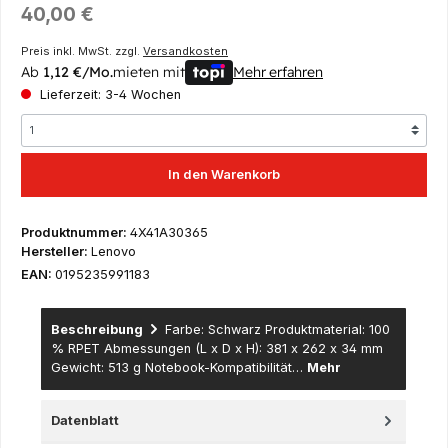
Regulärer Preis:
40,00 €
Preis inkl. MwSt. zzgl.
Versandkosten
Ab
1,12 €/Mo.
mieten mit
Mehr erfahren
Lieferzeit: 3-4 Wochen
In den Warenkorb
Produktnummer:
4X41A30365
Hersteller:
Lenovo
EAN:
0195235991183
Beschreibung
Farbe: Schwarz Produktmaterial: 100
% RPET Abmessungen (L x D x H): 381 x 262 x 34 mm
Gewicht: 513 g Notebook-Kompatibilität…
Mehr
Datenblatt