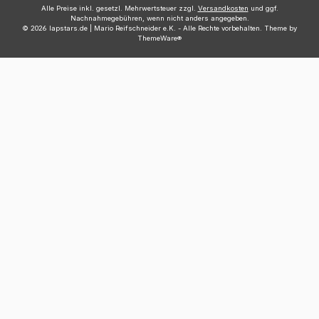
Alle Preise inkl. gesetzl. Mehrwertsteuer zzgl.
Versandkosten
und ggf.
Nachnahmegebühren, wenn nicht anders angegeben.
© 2026 lapstars.de | Mario Reifschneider e.K. - Alle Rechte vorbehalten. Theme by
ThemeWare®