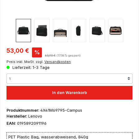
Verkaufspreis:
53,00 €
%
Regulärer Preis:
63,90 €
(17.06% gespart)
Preis inkl. MwSt. zzgl.
Versandkosten
Lieferzeit: 1-3 Tage
In den Warenkorb
Produktnummer:
4X41M69795-Campus
Hersteller:
Lenovo
EAN:
0195892091196
PET Plastic Bag, wasserabweisend, 840g