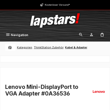
Zum Hauptinhalt springen
Kostenloser Versand*
Navigation
Kategorien
ThinkStation Zubehör
Kabel & Adapter
Lenovo Mini-DisplayPort to
VGA Adapter #0A36536
Bildergalerie überspringen