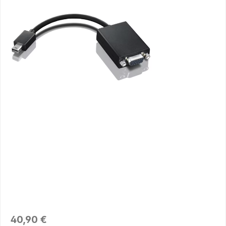
Regulärer Preis:
40,90 €