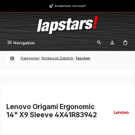
Zum Hauptinhalt springen
Kostenloser Versand*
Navigation
Kategorien
Notebook Zubehör
Taschen
Lenovo Origami Ergonomic
14" X9 Sleeve 4X41R83942
Bildergalerie überspringen