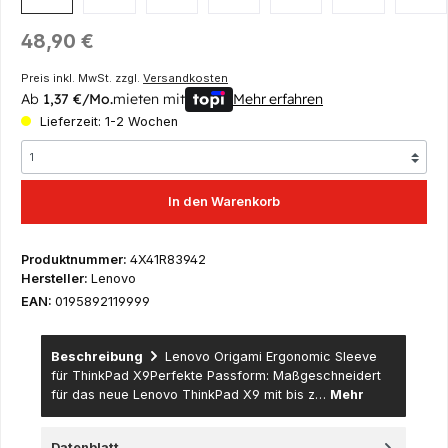
Regulärer Preis:
48,90 €
Preis inkl. MwSt. zzgl.
Versandkosten
Ab
1,37 €/Mo.
mieten mit
Mehr erfahren
Lieferzeit: 1-2 Wochen
In den Warenkorb
Produktnummer:
4X41R83942
Hersteller:
Lenovo
EAN:
0195892119999
Beschreibung
Lenovo Origami Ergonomic Sleeve
für ThinkPad X9Perfekte Passform: Maßgeschneidert
für das neue Lenovo ThinkPad X9 mit bis z…
Mehr
Datenblatt