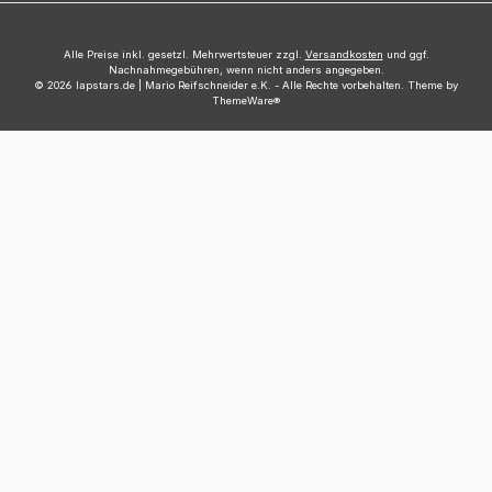
Alle Preise inkl. gesetzl. Mehrwertsteuer zzgl.
Versandkosten
und ggf.
Nachnahmegebühren, wenn nicht anders angegeben.
© 2026 lapstars.de | Mario Reifschneider e.K. - Alle Rechte vorbehalten. Theme by
ThemeWare®