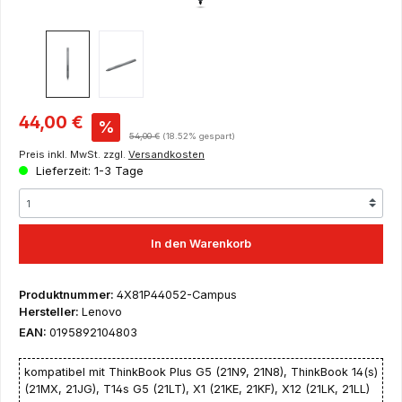
Verkaufspreis:
44,00 €
%
Regulärer Preis:
54,00 €
(18.52% gespart)
Preis inkl. MwSt. zzgl.
Versandkosten
Lieferzeit: 1-3 Tage
In den Warenkorb
Produktnummer:
4X81P44052-Campus
Hersteller:
Lenovo
EAN:
0195892104803
kompatibel mit ThinkBook Plus G5 (21N9, 21N8), ThinkBook 14(s)
(21MX, 21JG), T14s G5 (21LT), X1 (21KE, 21KF), X12 (21LK, 21LL)