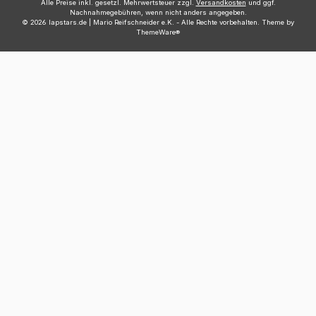
Alle Preise inkl. gesetzl. Mehrwertsteuer zzgl.
Versandkosten
und ggf.
Nachnahmegebühren, wenn nicht anders angegeben.
© 2026 lapstars.de | Mario Reifschneider e.K. - Alle Rechte vorbehalten. Theme by
ThemeWare®