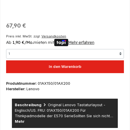
Regulärer Preis:
67,90 €
Preis inkl. MwSt. zzgl.
Versandkosten
Ab
1,90 €/Mo.
mieten mit
Mehr erfahren
In den Warenkorb
Produktnummer:
01AX150/01AX200
Hersteller:
Lenovo
Beschreibung
Original Lenovo Tastaturlayout -
Englisch/US. FRU: 01AX150/01AX200 Für
Thinkpadmodelle der E570 SerieSollten Sie sich nicht…
Mehr