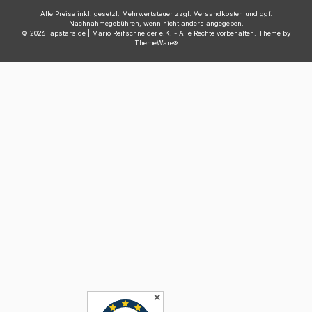
Alle Preise inkl. gesetzl. Mehrwertsteuer zzgl.
Versandkosten
und ggf.
Nachnahmegebühren, wenn nicht anders angegeben.
© 2026 lapstars.de | Mario Reifschneider e.K. - Alle Rechte vorbehalten. Theme by
ThemeWare®
✕