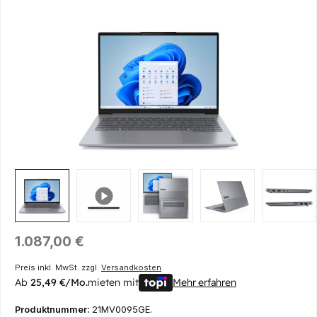
Bildergalerie überspringen
Regulärer Preis:
1.087,00 €
Preis inkl. MwSt. zzgl.
Versandkosten
Ab
25,49 €/Mo.
mieten mit
Mehr erfahren
Produktnummer:
21MV0095GE.