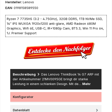
Hersteller:
Lenovo
EAN:
0198158589550
Ryzen 7 7735HS (3.2 - 4.75GHz), 32GB DDR5, 1TB NVMe SSD,
14” IPS WUXGA 1920x1200 anti-glare, AMD Radeon 680M
Graphics, Wifi 6E, USB-C, IR+1080p Cam, BT5.3, Win 11 Pro 64,
1J. Premier Support
Beschreibung
Das Lenovo ThinkBook 14 G7 ARP mit
der Artikelnummer 21MV0095GE bringt dir starke
Leistung in einem schlanken Design. Mit de…
Mehr
Konfigurator
Datenblatt