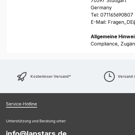
70597 Stuttgart
Germany
Bilder und technis
Tel: 071165690807
E-Mail: Fragen_D
Allgemeine Hinwei
Compliance, Zugäng
Kostenloser Versand*
Versand 
Service-Hotline
Unterstützung und Beratung unter:
info@lapstars.de