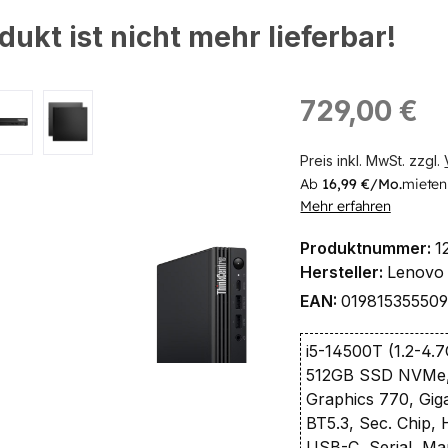
dukt ist nicht mehr lieferbar!
ingen
Regulärer Preis:
729,00 €
Preis inkl. MwSt. zzgl.
Ab
16,99 €/Mo.
mieten
Mehr erfahren
Produktnummer:
1
Hersteller:
Lenovo
EAN:
01981535550
i5-14500T (1.2-4.
512GB SSD NVMe,
Graphics 770, Giga
BT5.3, Sec. Chip,
USB-C, Serial, Ma