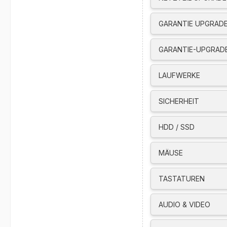
USB Traditional K
USB Calliope Mous
GARANTIE UPGRADE 
High Definition (
Internal Speaker 1
GARANTIE-UPGRADE
Raven Black Color,
Tooless Chassis S
MIL-STD-810H milit
LAUFWERKE
ENERGY STAR 8.0, 
Certified
SICHERHEIT
Anschlüsse (vorn)
1x USB-C (USB 5Gb
HDD / SSD
1x USB-A (USB 10G
1x USB-A (USB 10G
MÄUSE
1x headphone / mi
Anschlüsse (hinte
TASTATUREN
1x USB-A (Hi-Spee
1x USB-A (USB 5Gb
AUDIO & VIDEO
2x USB-A (USB 10G
1x HDMI 2.1 TMDS