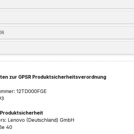
a (HBR2, DSC)
)
ed USB)
nt:
ÖR
se
ete TPM 2.0, TCG certified, FIPS 140-2 certified
y Slot, 3 x 7 mm
 89% PSU
hten zur GPSR Produktsicherheitsverordnung
 (Downgrade auf Windows 10 Pro möglich)
lnummer: 12TD000FGE
t:
93
x 36,5mm (BxTxH) 1,25kg
 Produktsicherheit
ers: Lenovo (Deutschland) GmbH
tellergarantie,
inkl. Upgrade auf 3 Jahre Vor Ort Herstelle
aße 40
port (beinhaltet u.a. priorisierten Vor Ort Service)