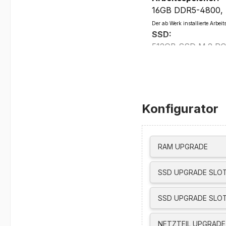
16GB DDR5-4800, SO
Der ab Werk installierte Arb
SSD:
512GB SSD M.2 PC
Einbau einer zusä
Grafikkarte:
Intel UHD Graphic
Max resolution:
Konfigurator
4096x2160@60Hz
4096x2304@60Hz
4096x2304@60Hz(U
Laufwerke:
RAM UPGRADE
optional über USB
Netzwerk/Kommun
SSD UPGRADE SLOT
Gigabit Ethernet, 
Intel Wi-Fi 6E AX21
SSD UPGRADE SLOT
Bluetooth 5.3
Sonstiges/Liefer
NETZTEIL UPGRADE