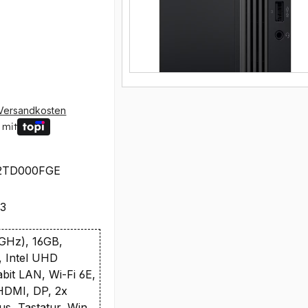
Versandkosten
 mit
2TD000FGE
93
7GHz), 16GB,
 Intel UHD
bit LAN, Wi-Fi 6E,
 HDMI, DP, 2x
us, Tastatur, Win