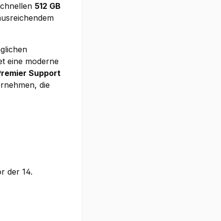
schnellen
512 GB
 ausreichendem
äglichen
et eine moderne
Premier Support
ernehmen, die
r der 14.