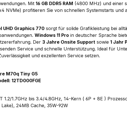
nwendungen. Mit
16 GB DDR5 RAM
(4800 MHz) und einer 
x4 NVMe) profitieren Sie von schnellen Systemstarts und
tel UHD Graphics 770
sorgt für solide Grafikleistung bei allt
roanwendungen.
Windows 11 Pro
in deutscher Sprache biet
utzererfahrung. Der
3 Jahre Onsite Support
sowie
1 Jahr 
senden Service und schnelle Unterstützung. Ideal für Unt
uverlässigkeit und exzellenten Service setzen.
re M70q Tiny G5
dell: 12TD000FGE
0T 1.2/1.7GHz bis 3.4/4.8GHz, 14-Kern ( 6P + 8E ) Prozesso
r Lake), 24MB Cache, 35W-92W