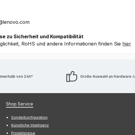
che Details ohne Gewähr.
E@lenovo.com
se zu Sicherheit und Kompatibilität
lichkeit, RoHS und andere Informationen finden Sie
hier
innerhalb von 24h*
Große Auswahl an Hardware-
Shop Service
Sonderkonfiguration
Künstliche Intelligenz
Projektpreise