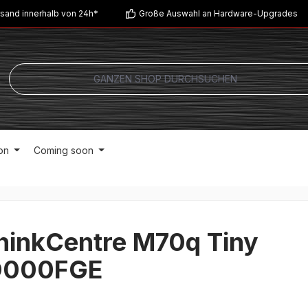
sand innerhalb von 24h*
Große Auswahl an Hardware-Upgrades
on
Coming soon
hinkCentre M70q Tiny
D000FGE