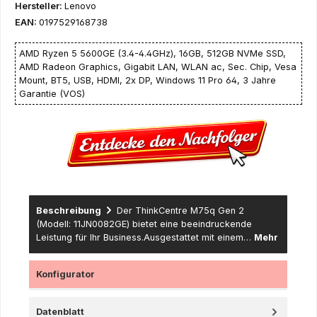
Hersteller:
Lenovo
EAN:
0197529168738
AMD Ryzen 5 5600GE (3.4-4.4GHz), 16GB, 512GB NVMe SSD,
AMD Radeon Graphics, Gigabit LAN, WLAN ac, Sec. Chip, Vesa
Mount, BT5, USB, HDMI, 2x DP, Windows 11 Pro 64, 3 Jahre
Garantie (VOS)
Beschreibung
Der ThinkCentre M75q Gen 2
(Modell: 11JN0082GE) bietet eine beeindruckende
Leistung für Ihr Business.Ausgestattet mit einem…
Mehr
Konfigurator
Datenblatt