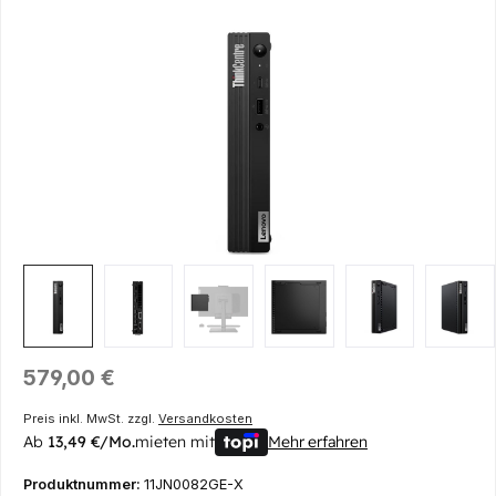
Bildergalerie überspringen
Regulärer Preis:
579,00 €
Preis inkl. MwSt. zzgl.
Versandkosten
Ab
13,49 €/Mo.
mieten mit
Mehr erfahren
Produktnummer:
11JN0082GE-X