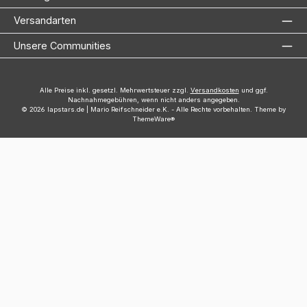
Versandarten
Unsere Communities
Alle Preise inkl. gesetzl. Mehrwertsteuer zzgl.
Versandkosten
und ggf.
Nachnahmegebühren, wenn nicht anders angegeben.
© 2026 lapstars.de | Mario Reifschneider e.K. - Alle Rechte vorbehalten. Theme by
ThemeWare®