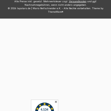
Alle Preise inkl. gesetzl. Mehrwertsteuer zzgl.
Versandkosten
und ggf.
Nachnahmegebühren, wenn nicht anders angegeben.
© 2026 lapstars.de | Mario Reifschneider e.K. - Alle Rechte vorbehalten. Theme by
ThemeWare®
✕