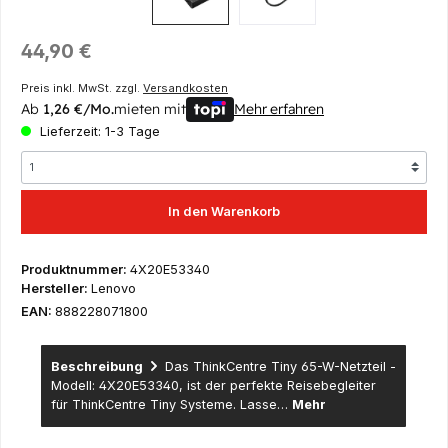
Regulärer Preis:
44,90 €
Preis inkl. MwSt. zzgl.
Versandkosten
Ab
1,26 €/Mo.
mieten mit
Mehr erfahren
Lieferzeit: 1-3 Tage
In den Warenkorb
Produktnummer:
4X20E53340
Hersteller:
Lenovo
EAN:
888228071800
Beschreibung
Das ThinkCentre Tiny 65-W-Netzteil -
Modell: 4X20E53340, ist der perfekte Reisebegleiter
für ThinkCentre Tiny Systeme. Lasse…
Mehr