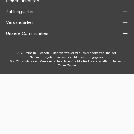
Sicher Einkaufen
Zahlungsarten
Versandarten
Unsere Communities
Alle Preise inkl. gesetzl. Mehrwertsteuer zzgl.
Versandkosten
und ggf.
Nachnahmegebühren, wenn nicht anders angegeben.
© 2026 lapstars.de | Mario Reifschneider e.K. - Alle Rechte vorbehalten. Theme by
ThemeWare®