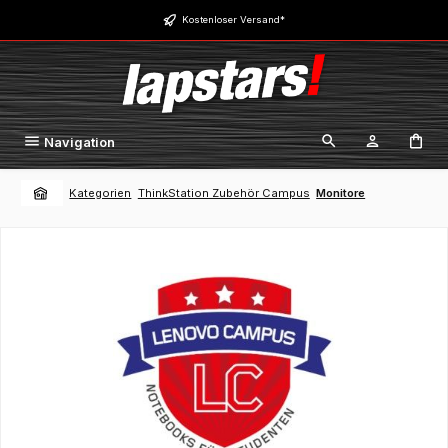
Zum Hauptinhalt springen
Kostenloser Versand*
Navigation
Kategorien
ThinkStation Zubehör Campus
Monitore