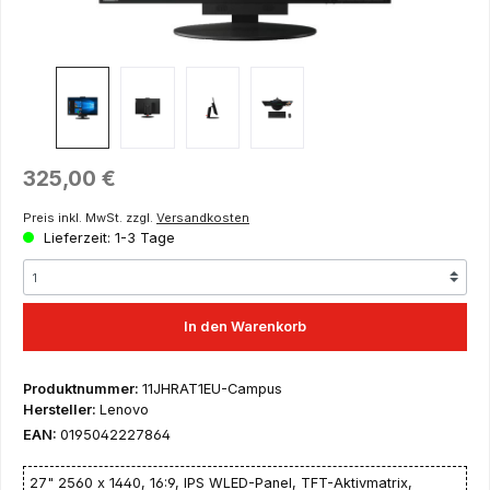
Regulärer Preis:
325,00 €
Preis inkl. MwSt. zzgl.
Versandkosten
Lieferzeit: 1-3 Tage
In den Warenkorb
Produktnummer:
11JHRAT1EU-Campus
Hersteller:
Lenovo
EAN:
0195042227864
27" 2560 x 1440, 16:9, IPS WLED-Panel, TFT-Aktivmatrix,