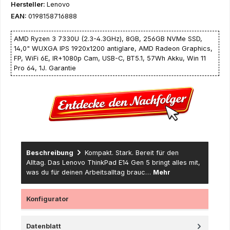
Hersteller:
Lenovo
EAN:
0198158716888
AMD Ryzen 3 7330U (2.3-4.3GHz), 8GB, 256GB NVMe SSD,
14,0" WUXGA IPS 1920x1200 antiglare, AMD Radeon Graphics,
FP, WiFi 6E, IR+1080p Cam, USB-C, BT5.1, 57Wh Akku, Win 11
Pro 64, 1J. Garantie
Beschreibung
Kompakt. Stark. Bereit für den
Alltag. Das Lenovo ThinkPad E14 Gen 5 bringt alles mit,
was du für deinen Arbeitsalltag brauc…
Mehr
Konfigurator
Datenblatt