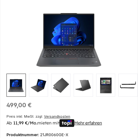
Bildergalerie überspringen
Regulärer Preis:
499,00 €
Preis inkl. MwSt. zzgl.
Versandkosten
Ab
11,99 €/Mo.
mieten mit
Mehr erfahren
Produktnummer:
21JR0060GE-X