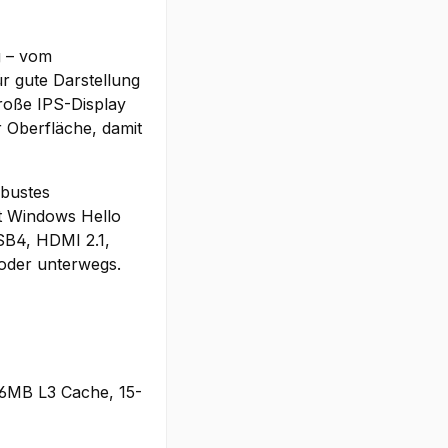
g – vom
r gute Darstellung
roße IPS-Display
r Oberfläche, damit
obustes
t Windows Hello
SB4, HDMI 2.1,
 oder unterwegs.
16MB L3 Cache, 15-