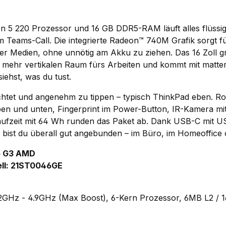
 5 220 Prozessor und 16 GB DDR5-RAM läuft alles flüssi
 Teams-Call. Die integrierte Radeon™ 740M Grafik sorgt fü
der Medien, ohne unnötig am Akku zu ziehen. Das 16 Zoll g
t mehr vertikalen Raum fürs Arbeiten und kommt mit matte
siehst, was du tust.
uchtet und angenehm zu tippen – typisch ThinkPad eben. R
n und unten, Fingerprint im Power-Button, IR-Kamera mi
aufzeit mit 64 Wh runden das Paket ab. Dank USB-C mit U
 bist du überall gut angebunden – im Büro, im Homeoffice
6 G3 AMD
ll: 21ST0046GE
GHz - 4.9GHz (Max Boost), 6-Kern Prozessor, 6MB L2 / 