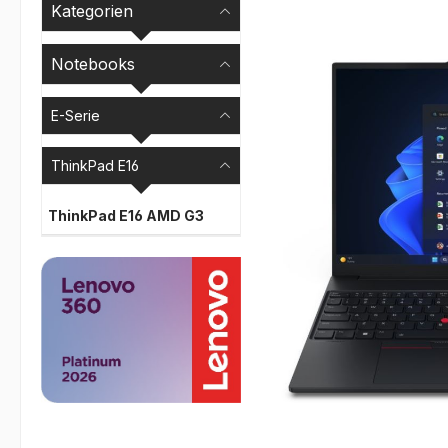
Kategorien
Bildergalerie überspr
Notebooks
E-Serie
ThinkPad E16
ThinkPad E16 AMD G3