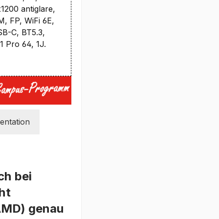
200 antiglare,
 FP, WiFi 6E,
B-C, BT5.3,
 Pro 64, 1J.
ntation
ch bei
ht
(AMD) genau