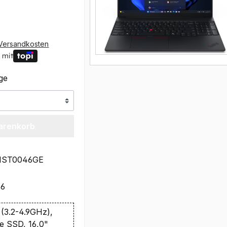
Versandkosten
 mit
age
arenkorb
1ST0046GE
66
(3.2-4.9GHz),
 SSD, 16,0"