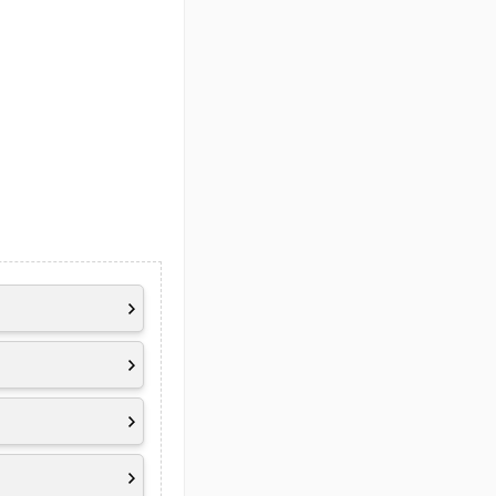
70° viewing angle,
ftware Solution)