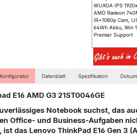
WUXGA IPS 1920x1
AMD Radeon 740M,
IR+1080p Cam, US
64Wh Akku, Win 11
Premier Support
Konfigurator
Datenblatt
Spezifikation
Dokume
pad E16 AMD G3 21ST0046GE
uverlässiges Notebook suchst, das au
en Office- und Business-Aufgaben nic
 ist das Lenovo ThinkPad E16 Gen 3 