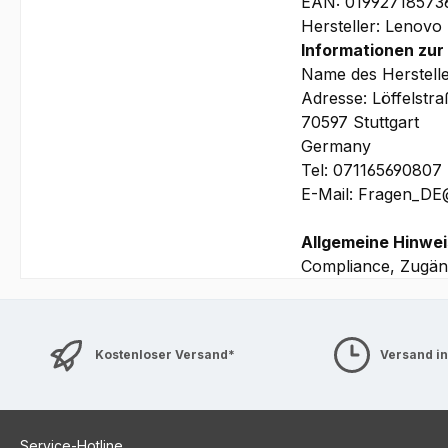
EAN: 01992718573
356 x 249 x 10.1/17.0
Hersteller: Lenovo
Garantie:
Informationen zur
1 Jahr Depot/Bring-In
Name des Herstell
priorisierten Vor Ort
Adresse: Löffelstr
70597 Stuttgart
Bilder und technische
Germany
Tel: 071165690807
E-Mail: Fragen_D
Allgemeine Hinwei
Compliance, Zugäng
Kostenloser Versand*
Versand i
Service-Hotline