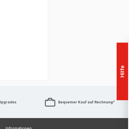
rt (beinhaltet u.a.
ku
Hilfe
Upgrades
Bequemer Kauf auf Rechnung*
Informationen