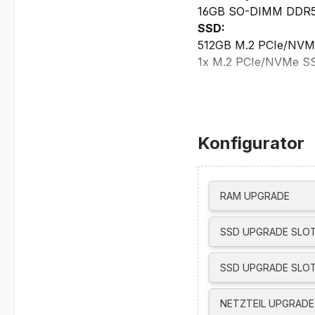
16GB SO-DIMM DDR5-56
SSD:
512GB M.2 PCIe/NVM
1x M.2 PCIe/NVMe SSD
Display:
16,0” Display, antigl
45% NTSC Color Gamut
Grafikkarte:
Konfigurator
AMD Radeon 740M
max. externe Auflösu
HDMI / USB-C suppor
USB4 supports up t
RAM UPGRADE
unterstützt bis zu vie
Netzwerk/Kommunika
SSD UPGRADE SLOT
integrierte 1080p + I
Wi-Fi 6E, 802.11ax 2x
SSD UPGRADE SLOT
Bluetooth 5.3
Gigabit Ethernet, Re
NETZTEIL UPGRADE
Schnittstellen/Steck