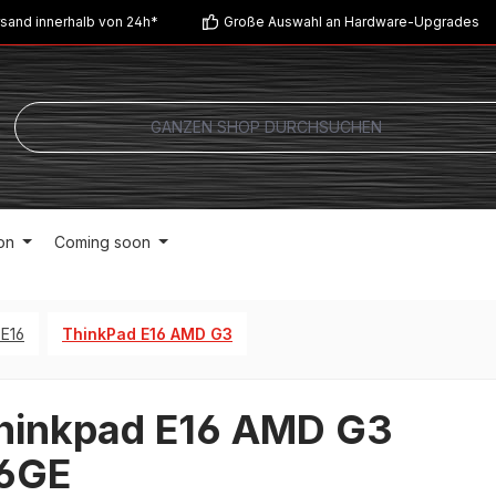
sand innerhalb von 24h*
Große Auswahl an Hardware-Upgrades
on
Coming soon
E16
ThinkPad E16 AMD G3
hinkpad E16 AMD G3
6GE