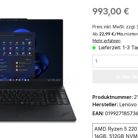
ingen
Regulärer Preis:
993,00 €
Preis inkl. MwSt. zzgl.
Ab
22,99 €/Mo.
mieten
Mehr erfahren
Lieferzeit: 1-3 T
In den W
Produktnummer:
2
Hersteller:
Lenovo
EAN:
01992718573
AMD Ryzen 5 220 
16GB, 512GB NVMe