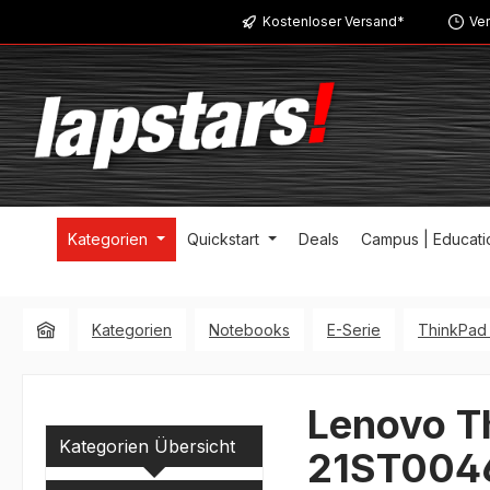
Kostenloser Versand*
Ver
m Hauptinhalt springen
Zur Suche springen
Zur Hauptnavigation springen
Kategorien
Quickstart
Deals
Campus | Educati
Kategorien
Notebooks
E-Serie
ThinkPad 
Lenovo T
Kategorien Übersicht
21ST004