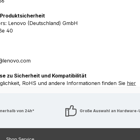
66
5 mm (BxTxH) – ab 1,71 kg
 Produktsicherheit
 Herstellergarantie
inkl. Upgrade auf 1 Jahr Premier Suppo
ers: Lenovo (Deutschland) GmbH
 Service)
, 1 Jahr Depot/Bring-In-Herstellergarantie auf Ak
aße 40
 Details ohne Gewähr.
E@lenovo.com
se zu Sicherheit und Kompatibilität
lichkeit, RoHS und andere Informationen finden Sie
hier
nnerhalb von 24h*
Große Auswahl an Hardware-
Shop Service