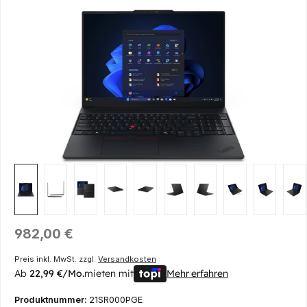
Bildergalerie überspringen
Regulärer Preis:
982,00 €
Preis inkl. MwSt. zzgl.
Versandkosten
Ab
22,99 €/Mo.
mieten mit
Mehr erfahren
Produktnummer:
21SR000PGE